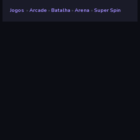
Jogos
Arcade
Batalha
Arena
Super Spin
»
»
»
»
Super Spin
Desenvolvedor
Yso Corp
Classificação
9,3
(
com base nos últimos 6 meses
)
Lançado
novembro de 2023
Ultima atualização
dezembro de 2023
Motor de jogo
Unity 2021
Plataformas
Navegador (computador,
celular, tablet), Aplicativo
CrazyGames (Android), App
Store (iOS, Android)
Orientação
Panorama