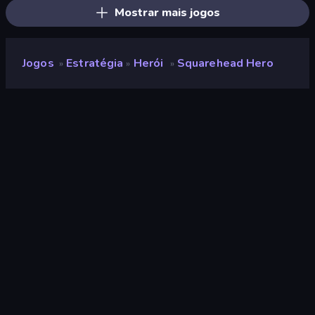
Mostrar mais jogos
Jogos
Estratégia
Herói
Squarehead Hero
»
»
»
Squarehead Hero
Desenvolvedor
BlackMoon Design
Classificação
8,2
(
com base nos últimos 6 meses
)
Lançado
setembro de 2025
Ultima atualização
fevereiro de 2026
Motor de jogo
HTML5
Plataformas
Navegador (computador,
celular, tablet), Aplicativo
CrazyGames (iOS, Android),
App Store (Android)