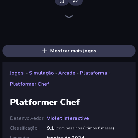
Bloxd.io
Ragdoll Archers
EvoWars.io
Veck.io
Piece of Cake: Merge and Bake
Racing Limits
Traffic Rider
Mahjongg Solitaire
Screw Out: Bolts and Nuts
Words of Wonders
Piles of Mahjong
Designville: Merge & Design
Miniblox
Space Waves
Stickman Clash
SkillWarz
Fortzone Battle Royale
Arrow Escape
Mostrar mais jogos
Jogos
Simulação
Arcade
Plataforma
»
»
»
»
Platformer Chef
Platformer Chef
Desenvolvedor
Violet Interactive
Classificação
9,1
(
com base nos últimos 6 meses
)
Lançado
janeiro de 2024