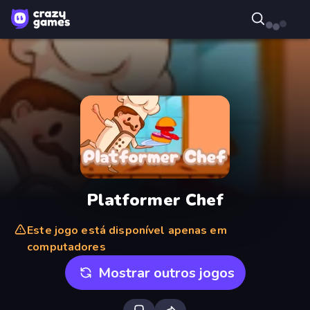
Platformer Chef
Este jogo está disponível apenas em
computadores
Mostrar outros jogos