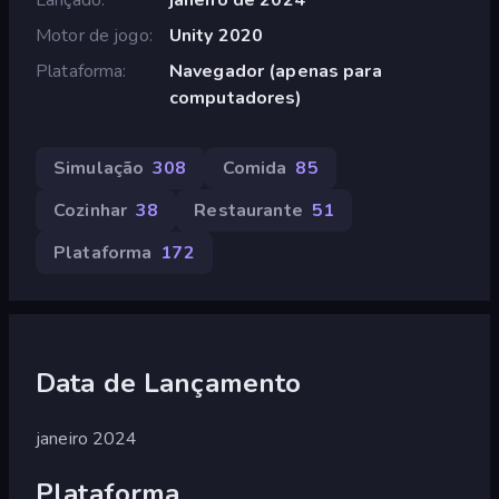
Motor de jogo
Unity 2020
Plataforma
Navegador (apenas para
computadores)
Simulação
308
Comida
85
Cozinhar
38
Restaurante
51
Plataforma
172
Data de Lançamento
janeiro 2024
Plataforma