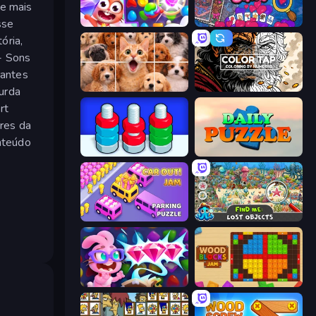
 e mais
sse
Skydom
Hidden Objects
ória,
- Sons
rantes
Jigpic Solitaire
Color Tap: Coloring by Numbers
urda
rt
res da
onteúdo
Nuts Puzzle: Sort By Color
Daily Puzzle
Car OUT! Jam Parking Puzzle
Find Me: Lost Objects
Skydom: Reforged
Wood Blocks Jam