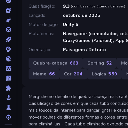
Classificação
9,3
(
com base nos últimos 6 meses
)
Lançado
outubro de 2025
Motor de jogo
Unity 6
Plataformas
Navegador (computador, celul
CrazyGames (Android), App S
Orientação
Paisagem / Retrato
Quebra-cabeça
668
Sorting
52
Mo
Meme
66
Cor
204
Lógica
559
Mergulhe no desafio de quebra-cabeça mais caó
classificação de cores em que cada tubo concluí
mais loucos da Internet para dançar, gritar e ca
mover bolhas de diferentes formas e cores entre
para eliminá-las - Cada tubo eliminado explod