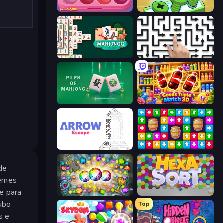
Piece of Cake: Merge and Bake
Screw Out: Bolts and Nuts
Mahjongg Solitaire
Arrow Escape: Puzzle
Piles of Mahjong
Goods Triple Match 3D
Arrow Escape
Tap Away Story
de
memes
e para
Forgotten Treasure 2
Hexa Sort
tubo
Top
s e