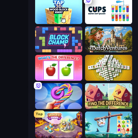
Tap 3D Wood Block Away
Cups - Water Sort Puzzle
Block Champ
MatchVentures
What's The Difference?
Mahjong Tower
Twisted Tangle
Find The Difference
Top
Mergest Kingdom
Sugar Heroes