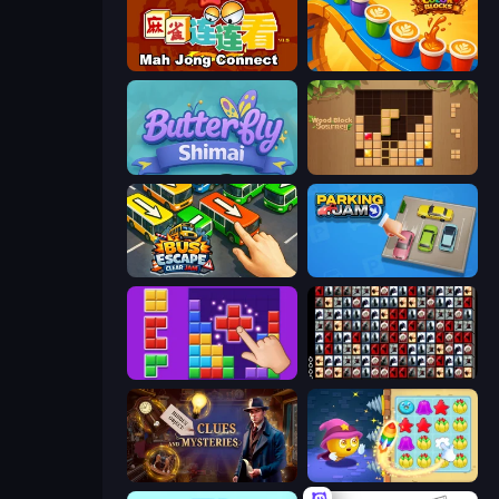
Mahjong Connect (Legacy)
Coffee Color Blocks
Butterfly Shimai
Wood Block Journey
Bus Escape: Clear Jam
Parking Jam
BlockBuster Puzzle
War Mahjong
Hidden Object: Clues and Mysteries
Candy Riddles