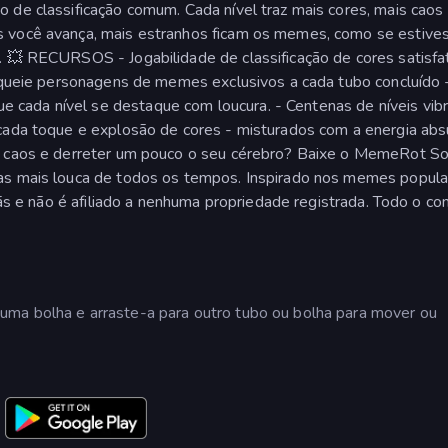
 de classificação comum. Cada nível traz mais cores, mais caos
s você avança, mais estranhos ficam os memes, como se estive
. 💥 RECURSOS - Jogabilidade de classificação de cores satisfat
loqueie personagens de memes exclusivos a cada tubo concluído 
cada nível se destaque com loucura. - Centenas de níveis vib
 cada toque e explosão de cores - misturados com a energia abs
 o caos e derreter um pouco o seu cérebro? Baixe o MemeRot So
ças mais louca de todos os tempos. Inspirado nos memes popula
 fãs e não é afiliado a nenhuma propriedade registrada. Todo o c
.
uma bolha e arraste-a para outro tubo ou bolha para mover ou