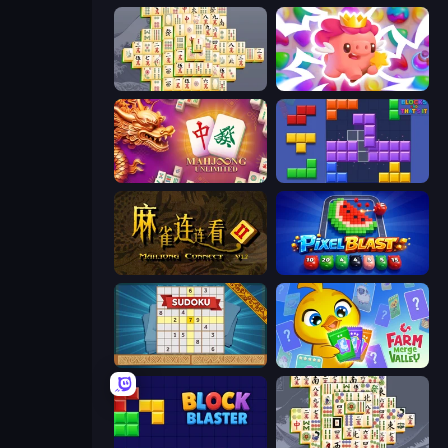
Mahjong Online
Match Arena
Mahjong Unlimited
Blocks and that’s it
Mahjong Connect 2 (Legacy)
Pixel Blast
Sudoku Online
Farm Merge Valley