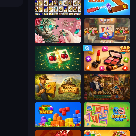
Tiles of the Simpsons
Wood Screw: Bolts Puzzle
Favorite Puzzles
Yarn Fever! Unravel Puzzle
Mahjong Puzzle: Tile Match
Tap Gallery
Hidden Objects: Island Secrets
Hidden Object: Street Of Secrets
Puzzle Block Master
Snake Out: Maze Escape