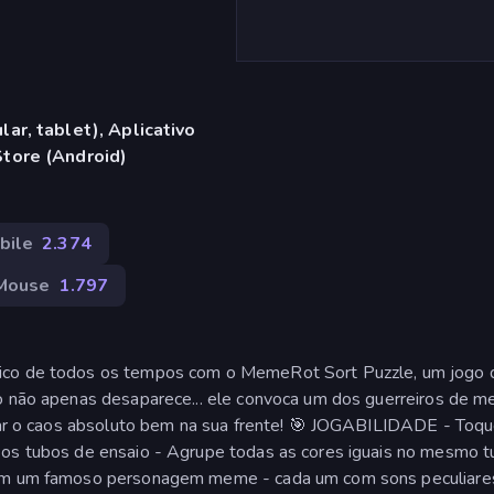
ar, tablet), Aplicativo
tore (Android)
bile
2.374
Mouse
1.797
tico de todos os tempos com o MemeRot Sort Puzzle, um jogo 
do não apenas desaparece... ele convoca um dos guerreiros de 
usar o caos absoluto bem na sua frente! 🎯 JOGABILIDADE - Toqu
 os tubos de ensaio - Agrupe todas as cores iguais no mesmo 
e em um famoso personagem meme - cada um com sons peculiare