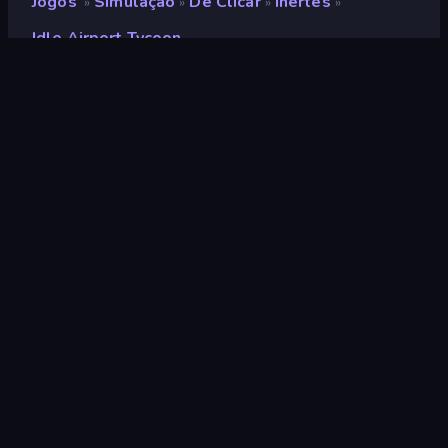
Jogos
Simulação
De Clicar
Inertes
»
»
»
»
Idle Airport Tycoon
Idle Airport Tycoon
Desenvolvedor
Hako Games
Classificação
8,8
(
com base nos últimos 6 meses
)
Lançado
agosto de 2024
Ultima atualização
julho de 2026
Motor de jogo
HTML5
Plataformas
Navegador (computador,
celular, tablet), Aplicativo
CrazyGames (iOS, Android)
Orientação
Panorama