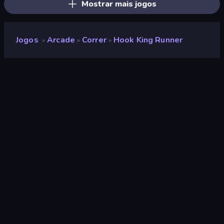
Mostrar mais jogos
Jogos
Arcade
Correr
Hook King Runner
»
»
»
Hook King Runner
Desenvolvedor
THE BALANCE
Classificação
8,1
(
com base nos últimos 6 meses
)
Lançado
maio de 2025
Ultima atualização
maio de 2026
Motor de jogo
Unity 6
Plataformas
Navegador (computador,
celular, tablet), Aplicativo
CrazyGames (iOS, Android),
App Store (iOS, Android)