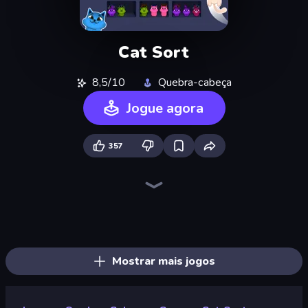
Cat Sort
8,5/10
Quebra-cabeça
Jogue agora
357
Piles of Mahjong
Screw Out: Bolts and Nuts
Arrow Escape
Skydom
Piece of Cake: Merge and Bake
Yarn Fever! Unravel Puzzle
Goods Triple Match 3D
Mahjongg Solitaire
Pixel Blast
Arrow Escape: Puzzle
Hexa Sort
Tap 3D Wood Block Away
Sushi Puzzle
Color Water Sort 3D
Parking Jam
Skydom: Reforged
Coffee Color Blocks
Mahjong Puzzle: Tile Match
Mostrar mais jogos