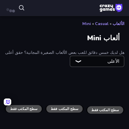
الألعاب
»
Casual
»
Mini
ألعاب Mini
هل لديك خمس دقائق للعب بعض الألعاب الصغيرة المجانية؟ حقق أعلى
نتيجة لديك ثم عد إلى ما كنت تفعله سابقًا!
الأعلى
PRISM
Knife Show
Dino Game
Square Bird
سطح المكتب فقط
Bus and Subway Runner
Spy Highway
سطح المكتب فقط
سطح المكتب فقط
Mussoumano Game