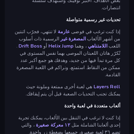
بعض الأهداف. اختبر توقيتك واستهدف سلسلة
انتصارات.
تحديات غير رسمية متواصلة
إذا كنت ترغب في فوضى
عارمة
لا تنتهي، فجرّب اثنتين
من أشهر الألعاب
المصغرة غير
الرسمية ذات أسلوب
اللعب
اللامتناهي
، وهما
Helix Jump
أو
Drift Boss
.
تُكرّر هاتان اللعبتان الموصى بهما نفس المستوى في
كل مرة تبدأ فيها من جديد، وهدفك هو جمع أكبر عدد
ممكن من النقاط. استمتع، ونراكم في اللعبة المصغرة
القادمة.
Layers Roll
هي لعبة أخرى ممتعة وملونة حيث
يمكنك تجنب التحديات الصعبة قبل أن يتم إيقافك.
ألعاب متعددة في لعبة واحدة
إذا كنت لا ترغب في التنقل بين الألعاب، يمكنك تجربة
إحدى ألعابنا الشاملة مثل
١٢ معركة صغيرة
، والتي
تضم ٣٦ لعبة صغيرة، جميعها بضغطة زر واحدة.