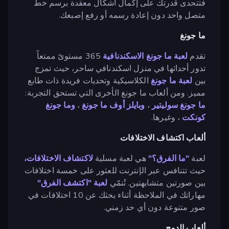
فتتحدى قدرتك على إكمال أشكال معقدة برسم خط
متصل واحد دون إعادة رسمه أو رفع إصبعك.
ما جونغ
تقدم
لعبة ما جونغ الاسكندنافية
365 مستوىً ممتعاً
تدور أحداثها في منزل اسكندنافي ساحر، حيث تمزج
بين
لعبة ما جونغ
الكلاسيكية وتحديات فريدة ذات طابع
مميز. ومن ألعاب ما جونغ الأخرى التي تستحق التجربة:
ما جونغ سوليتير
،
وبايلز أوف ما جونغ
،
وما جونغ
كونكت
، وغيرها.
ألعاب اكتشاف الاختلافات
لعبة
"ما الفرق؟"
هي لعبة مسلية
لاكتشاف الاختلافات،
حيث تتنافس عبر الإنترنت للعثور على خمسة اختلافات
بين صورتين متشابهتين. تُنمّي
لعبة "اكتشف الفرق"
مهاراتك في الملاحظة أثناء بحثك عن 10 اختلافات في
صور متنوعة دون أي حد زمني.
ألعاب الدمج