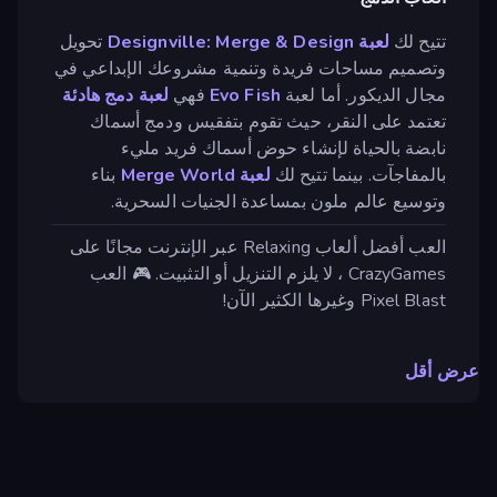
تتيح لك
لعبة Designville: Merge & Design
تحويل
وتصميم مساحات فريدة وتنمية مشروعك الإبداعي في
مجال الديكور. أما لعبة
Evo Fish
فهي
لعبة دمج
هادئة
تعتمد على النقر، حيث تقوم بتفقيس ودمج أسماك
نابضة بالحياة لإنشاء حوض أسماك فريد مليء
بالمفاجآت. بينما تتيح لك
لعبة Merge World
بناء
وتوسيع عالم ملون بمساعدة الجنيات السحرية.
العب أفضل ألعاب Relaxing عبر الإنترنت مجانًا على
CrazyGames ، لا يلزم التنزيل أو التثبيت. 🎮 العب
Pixel Blast وغيرها الكثير الآن!
عرض أقل