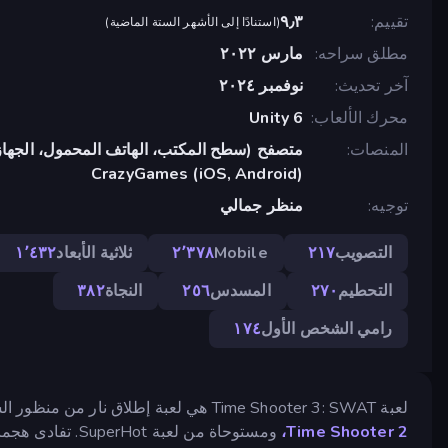
تقييم
٩٫٣
(
استنادًا إلى الأشهر الستة الماضية
)
مطلق سراحه
مارس ٢٠٢٢
آخر تحديث
نوفمبر ٢٠٢٤
محرك الألعاب
Unity 6
المنصات
متصفح (سطح المكتب، الهاتف المحمول، الجهاز
CrazyGames (iOS, Android)
توجيه
منظر جمالي
التصويب
٢١٧
Mobile
٢٬٣٧٨
ثلاثية الأبعاد
١٬٤٣٢
التحطيم
٢٧٠
المسدس
٢٥٦
النجاة
٣٨٢
رامي الشخص الأول
١٧٤
لعبة Time Shooter 3: SWAT هي لعبة إطلاق نار من منظور الشخص الأول، حيث يؤثر تحركك على الوقت. وهي الجزء الثاني من
Time Shooter 2،
ومستوحاة من لعبة SuperHot. تفادى هجمات الأعداء واقضِ عليهم بمهارة مستخدمًا الوقت كسلاحك الأمثل.