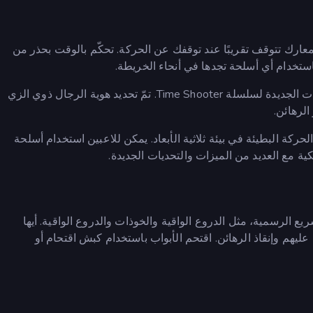
معارك تتوقف تقريبًا عند توقفك عن الحركة. تحكّم بالوقت بحذر من
تخدام أي أسلحة تجدها في أنحاء الخريطة.
تُقدّم لعبة Time Shooter 3: SWAT العديد من الميزات والتحديات الجديدة لسلسلة Time Shooter. تمّ تحديد هوية الرجال ذوي الزي
الرهائن.
نارية ملحمية بتقنية الحركة البطيئة في بيئة ثلاثية الأبعاد. يمكن للاعبين استخدام أسلحة
كية مع العديد من الميزات والتحديات الجديدة.
ع الرسمية، مثل الدروع الواقية والخوذات والدروع الواقية. أيها
ليهم وإنقاذ الرهائن. اقتحم الأبواب باستخدام كبش اقتحام أو