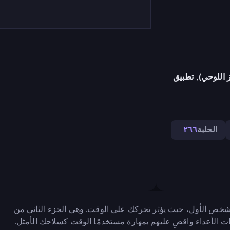
 اللوحي), تطبيق
الحلبة
٢٦٦