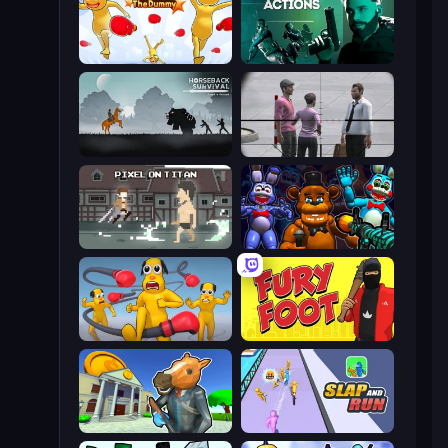
Uncle Hit: Punch the Dummy
Take Actions
Horseback Survival
Sniper Assassin - Government Agent
Pixel on Titan: AoT
FNaF Shooter
Annoying Uncle Punch Game
Fury Foot
Bank Robbery 3
Slap and Run