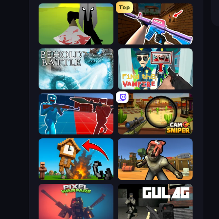
Top
Kill The Spartan
KS Z
Behold Battle
Find the Vampire
Battle of the Soldiers: Red vs Blue
Camo Sniper
Noob Fuse
Zombie Arena