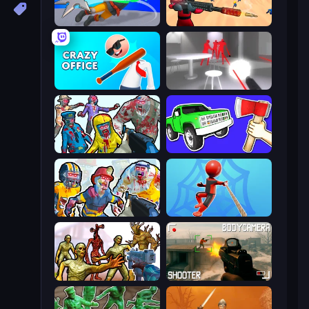
Ninja Swipe Strike
Sniper Challenge
Crazy Office: Slap and Smash!
SuperHot
Zombies Shooter
Smash the Car to Pieces!
Zombies Shooter: Part 2
Web Master
Monster Shooter Apocalypse
BodyCamera Shooter