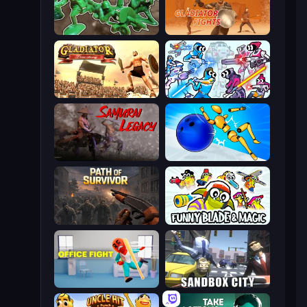
Soldiers - Capture and Control!
Gladiator Fights
Gladiator: True Story
Space Wars Battleground
Samurai Legacy
Playground Man! Ragdoll Show!
Path of Survivor
Funny Blade & Magic
Office Fight
Sandbox City