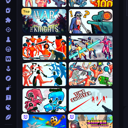
Time Shooter 2
Horde Killer: You vs 100
Top
War the Knights
Sniper Shot: Bullet Time
Funny Shooter - Destroy All
Hero 3: Flying Robot
Funny Battle Simulator
Funny Shooter 2
Funny Battle Simulator 2
Time Shooter