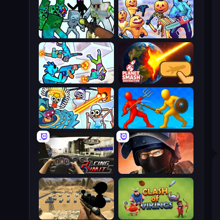
Mine Shooter: Save Your World
Halloween Chainsaw Massacre
Gravity Arena Shooter
Planet Smash Destruction
Toilets Worms Shooter
Epic Sword Battle! Fight in Arena
Racing Limits
Bullet Force
Ghost Sniper
Clash of Vikings