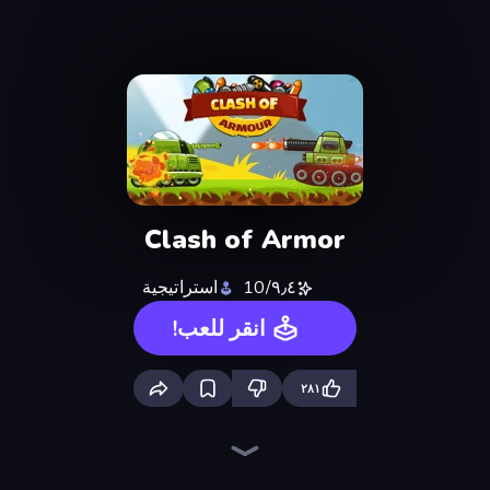
Clash of Armor
٩٫٤/10
استراتيجية
انقر للعب!
٢٨١