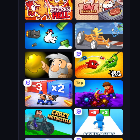
Chicken Hell
Cat Snack Bar
Honk
Draw Crash Race
Gold Miner
Jelly Dash
Top
Battle Brigade
Obby: Dig Down
Crazy Motorcycle
Count Masters: Stickman Games