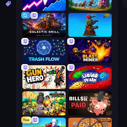
Space Waves
Mage Castle Idle Defense
Galactic Drill
Furry Road
Trash Flow
Blast Miner
Gun Hero: Cat Survival
Liquid Swarm
Zombies 4 Weapon Merge
Bills Must Be Paid
Top