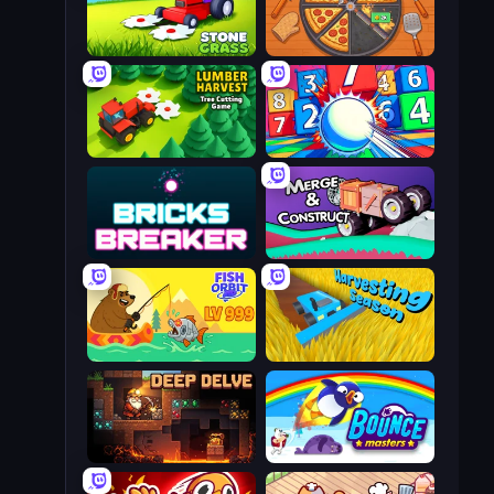
Stone Grass: Mowing Simulator
Ring Restaurant
Lumber Harvest: Tree Cutting Game
Entropy
Bricks Breaker
Merge & Construct
Fish Orbit
Harvesting Season
Deep Delve
Bouncemasters