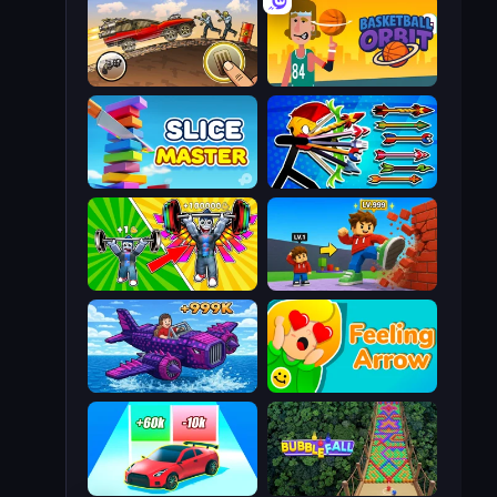
Earn to Die: Zombie Ride
Basketball Orbit
Slice Master
Archer Ragdoll Masters
Obby: Gym Simulator, Escape
Obby: +1 Click Wall Breaker
Obby Plane Power Challenge: Fly
Feeling Arrow
Upgrade the Supercar 3D
Bubble Fall