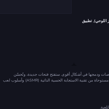
 اللوحي), تطبيق
صات ودمجها في أشكال أقوى. ستفتح فتحات جديدة، وتُحسّن
جهازك، وتتجاوز مستويات أصعب مع تقدمك. مع تأثيرات سلسة مستوحاة من تقنية الاستجابة الحسية الذاتية (ASMR) وأسلوب لعب
لعبة.