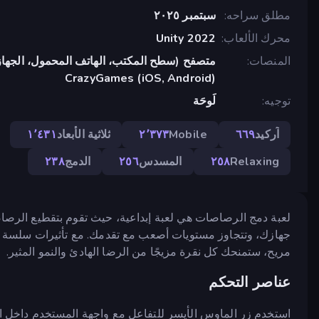
مطلق سراحه
سبتمبر ٢٠٢٥
محرك الألعاب
Unity 2022
المنصات
متصفح (سطح المكتب، الهاتف المحمول، الجهاز
CrazyGames (iOS, Android)
توجيه
لَوحَة
آركيد
٦٦٩
Mobile
٢٬٣٧٣
ثلاثية الأبعاد
١٬٤٣١
Relaxing
٢٥٨
المسدس
٢٥٦
الدمج
٢٣٨
لعبة دمج الرصاصات هي لعبة إبداعية، حيث تقوم بتقطيع الرصا
مريح، ستمنحك كل نقرة مزيجًا من الرضا الهادئ والنمو المثير.
عناصر التحكم
استخدم زر الماوس الأيسر للتفاعل مع واجهة المستخدم داخل ال