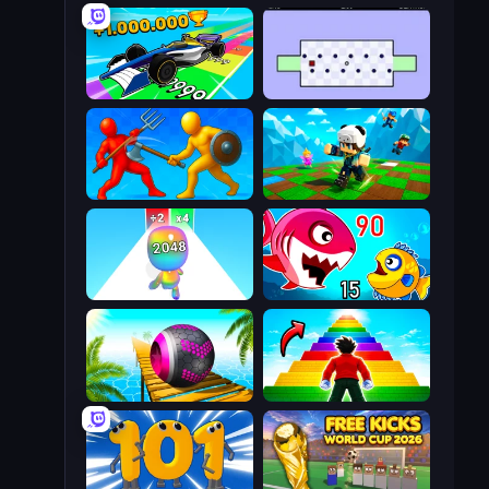
Obby Car Challenge: Drive
World's Hardest Game
Epic Sword Battle! Fight in Arena
Robby: Many Games
Man Runner 2048
Fish Eat Getting Big
Rolling Balls Sea Race
Obby Highest Jump Ever