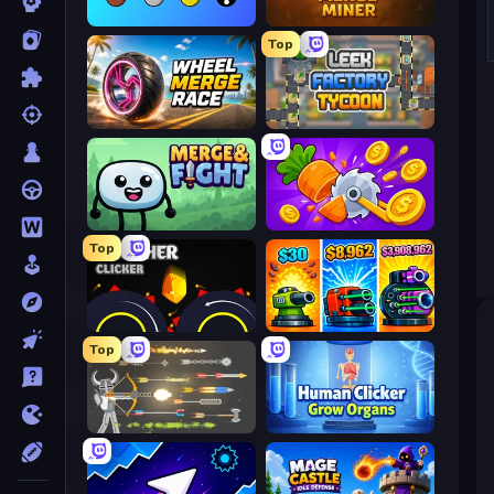
Merge Tools - Merge and Dig
Merge Miner
Top
Wheel Merge Race
Leek Factory Tycoon
Merge & Fight
Farm Ring Idle
Top
Crusher Clicker
Pumpkin Defense: Merge Cannon
Top
Ragdoll Archers
Human Clicker: Grow Organs