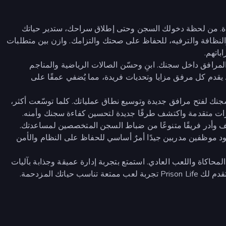
بالحياة. من لحظة دخولك السجن وحتى إطلاق سراحك، ستدير حياتك
والنظافة والترفيه، للحفاظ على صحتك والتزامك. وازن بين متطلبات
باتهم.
مرافق داخل سجنك. ابنِ وحسّن الصالات الرياضية والمناجم
 يقدم كل مرفق مزايا وتحديات فريدة، مما يُضفي عمقًا على
جنك لفتح مرافق جديدة وتوسيع نطاق عملياتك. كلما توسّعت أكثر،
زات متقدمة واكتشف طرقًا جديدة لتحسين كفاءة سجنك وأمنه.
 وأدر فريقًا متنوعًا من ضباط السجن المتخصصين لمساعدتك.
ود موظفين مدربين جيدًا أمرٌ أساسي للحفاظ على النظام والأمن
اكاة واللعب العادي. استمتع بتجربة إدارة عميقة وجذابة بآليات
ياتك المزدحمة.