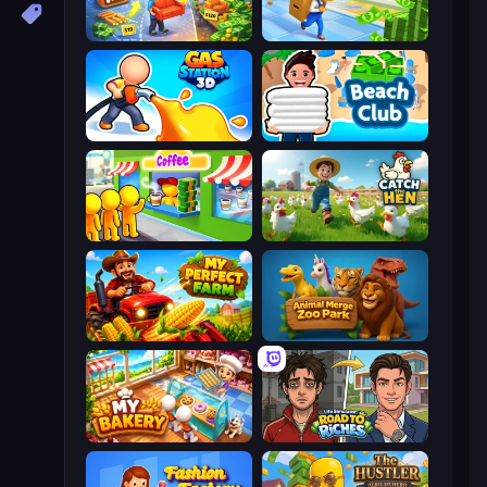
Furniture Master: Idle Tycoon
Supermarket Empire
Gas Station 3D
Beach Club
Coffee Idle
Catch the Hen
My Perfect Farm
Animal Merge Zoo Park
My bakery
Life Simulator: Road to Riches