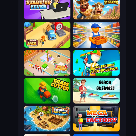
StartUp Fever
Cowboy Lasso Master
Lumberjack 3D Simulator
Supermarket Manager
Juice Factory - Fruit Farm
Gas Station - Stick Simulator
Grass Cutter: Mowing Simulator
Beach Business
Obby Stranded Survivor
Mega Factory