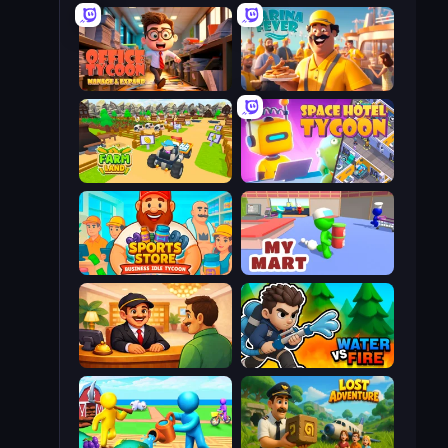
Office Tycoon: Expand & Manage
Marina Fever Tycoon
Farm Land 3D
My Space Hotel: Tycoon
Sports Store: Idle Business Tycoon
My Mart
Idle Hotel Empire Tycoon
Water vs Fire