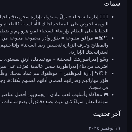
سمات
👮🏻‍♂️ إدارة السجناء = تولّ مسؤولية إدارة سجنٍ يعجّ 
اليومية. احرص على تلبية احتياجاتك الأساسية، كالطعام 
الحفاظ على النظام وإرضاء السجناء لمنع هروبهم واضطرا
🏃🏽‍➡️ مرافق متنوعة = طوّر وأدر مجموعة متنوعة من ال
والمطابخ وغرف الزيارة لتحسين رضا السجناء وإنتاجيتهم.
استراتيجيتك الإدارية.
وسّع إمبراطوريتك السجنية = مع تقدمك، ارتقِ بمستوى س
اقتربت من بناء إمبراطورية سجن عالمية. تعرّف على مي
👨🏻‍🔧 إدارة الموظفين = موظفوك هم عماد سجنك. وظّف
طوّر مهاراتهم وقدراتهم لضمان أدائهم لعملهم بكفاءة. وج
في سجنك.
🎮 محاكاة وأسلوب لعب عادي = يجمع بين أفضل عناصر المح
سهلة التعلم. سواءً كان لديك بضع دقائق أو بضع ساعات، تقدم لك Prison Life تجربة لعب ممتعة تناسب ح
آخر تحديث
١٩ نوفمبر ٢٠٢٥