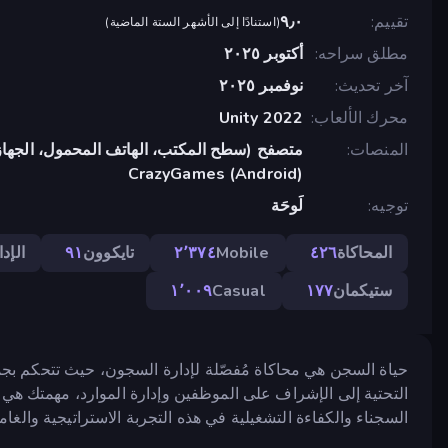
تقييم
٩٫٠
(
استنادًا إلى الأشهر الستة الماضية
)
مطلق سراحه
أكتوبر ٢٠٢٥
آخر تحديث
نوفمبر ٢٠٢٥
محرك الألعاب
Unity 2022
المنصات
متصفح (سطح المكتب، الهاتف المحمول، الجهاز
CrazyGames (Android)
توجيه
لَوحَة
المحاكاة
٤٢٦
Mobile
٢٬٣٧٤
تايكوون
٩١
الإدا
ستيكمان
١٧٧
Casual
١٬٠٠٩
حياة السجن هي محاكاة مُفصّلة لإدارة السجون، حيث تتحكم بجمي
التحتية إلى الإشراف على الموظفين وإدارة الموارد، مهمتك هي
السجناء والكفاءة التشغيلية في هذه التجربة الاستراتيجية والغام