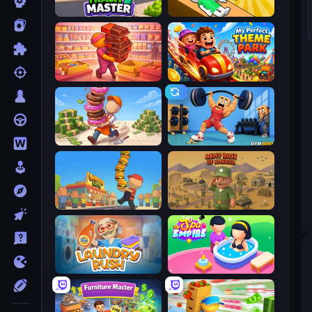
Trash Master
Doctor Hero
Candy Packing Store
My Perfect Theme Park
Donut Place
Gym Boss
Burger Life
Army Base Of America
Laundry Rush
Spa Empire