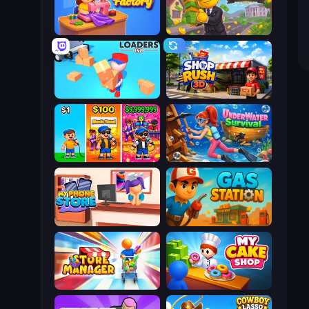
Fashion Factory
The Hustler
Loaders Inc
Shop Rush 3D
Music Band
Underwater Survival
My Phone Store
Gas Station
Store Manager
My Cake Shop