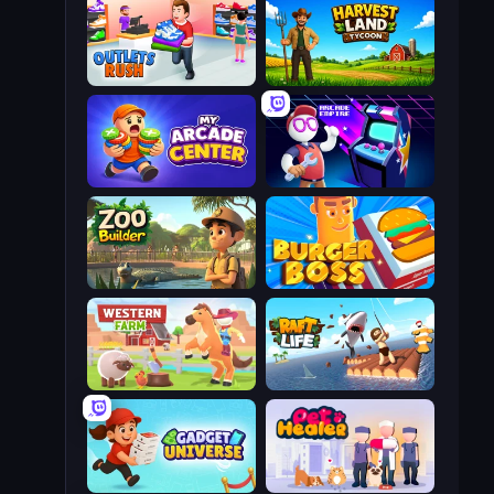
Outlets Rush
Harvest Land Tycoon
My Arcade Center
Arcade Empire
Zoo Builder
Burger Boss
Western Farm
Raft Life
Gadget Universe
Pet Healer - Vet Hospital