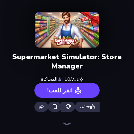
Supermarket Simulator: Store
Manager
٨٫٤/10
المحاكاة
انقر للعب!
٧٣ ألف