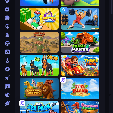
Prison Life
Beaver Builder
Doctor Hero
Gym Boss
Army Base Of America
Trash Master
Dogs vs Aliens
My Perfect Theme Park
Animal Merge Zoo Park
Zoo Island