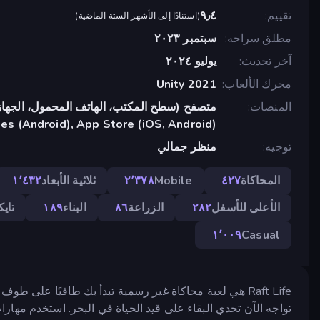
تقييم
٩٫٤
(
استنادًا إلى الأشهر الستة الماضية
)
مطلق سراحه
سبتمبر ٢٠٢٣
آخر تحديث
يوليو ٢٠٢٤
محرك الألعاب
Unity 2021
المنصات
متصفح (سطح المكتب، الهاتف المحمول، الجهاز
s (Android), App Store (iOS, Android)
توجيه
منظر جمالي
المحاكاة
٤٢٧
Mobile
٢٬٣٧٨
ثلاثية الأبعاد
١٬٤٣٢
الأعلى للأسفل
٢٨٢
الزراعة
٨٦
البناء
١٨٩
تاي
١٬٠٠٩
Casual
Raft Life هي لعبة محاكاة غير رسمية تبدأ بك طافيًا عل
تواجه الآن تحدي البقاء على قيد الحياة في البحر. استخدم مهارات 