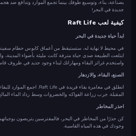
بصناعة، بناء، وتوسيع طوفك بينما تجمع الموارد وتدافع ضد هج
جديدة في البحر!
كيفية لعب Raft Life
ابدأ حياة جديدة في البحر
في محيط لا نهاية له، ستستيقظ من أعماق كابوس حطام سفينة 
ابتلعت الطبيعة صدى حياة مترفة كانت مليئة بأضواء المدينة، وال
واستخدم غرائز البقاء ومهاراتك لبناء وجود جديد في ظروف قاس
الصنع، البقاء، والازدهار
انطلق في مغامرة بقاء فريدة ف
المقبلة. جرب زراعة الفواكه والخضروات وسط رذاذ الماء المالح
احذر المخاطر
كن حذرًا من المخاطر في البحر، فالمفترسين يتربصون بوجباتهم ال
وجودك في هذه المياه القاسية.