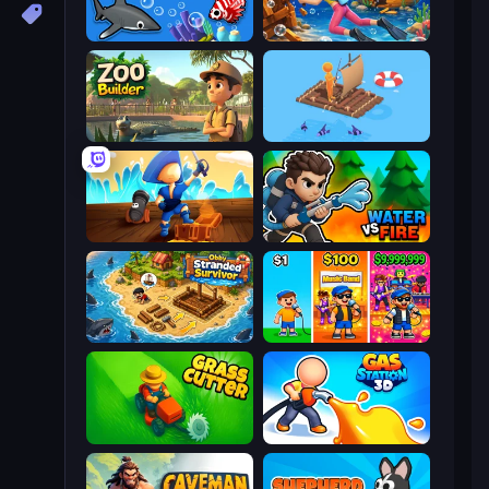
Idle Sea Park
Underwater Survival
Zoo Builder
Fishland
Captains Idle
Water vs Fire
Obby Stranded Survivor
Music Band
Grass Cutter: Mowing Simulator
Gas Station 3D