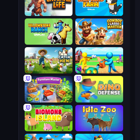
Caveman Life
Shepherd Farm
Yellowstone Ranch
Cowboy Lasso Master
Catch the Hen
Farm Land
Furniture Master: Idle Tycoon
Dino Defense
Biomons Island 3D
Idle Zoo