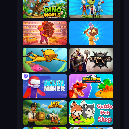
Dino World
Zombie Land
Candy Packing Store
Hyper Evolution
My Crystal Underwater
Stronghold Dude
Ocean Miner
Idle Dino Farm Tycoon Simulator 3D
Lost Adventure
Cuttie Pet Shop