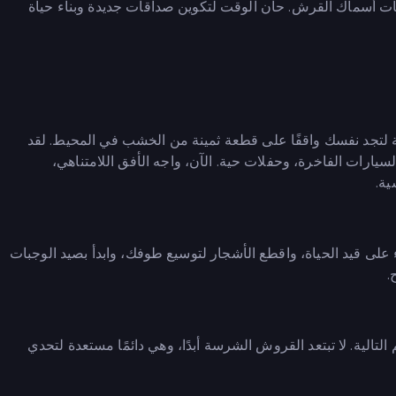
مات أسماك القرش. حان الوقت لتكوين صداقات جديدة وبناء حياة
لتجد نفسك واقفًا على قطعة ثمينة من الخشب في المحيط. لقد
سيارات الفاخرة، وحفلات حية. الآن، واجه الأفق اللامتناهي،
ية.
ي Raft Life. اجمع الموارد للبقاء على قيد الحياة، واقطع الأشجار لتوسيع طوفك، وابدأ بصيد الوجبات
.
تالية. لا تبتعد القروش الشرسة أبدًا، وهي دائمًا مستعدة لتحدي