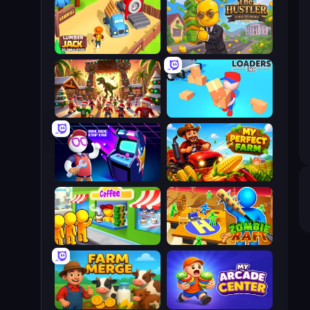
Lumberjack 3D Simulator
The Hustler
My Dinoland
Loaders Inc
Arcade Empire
My Perfect Farm
Coffee Idle
Zombie Raft
Farm Merge
My Arcade Center