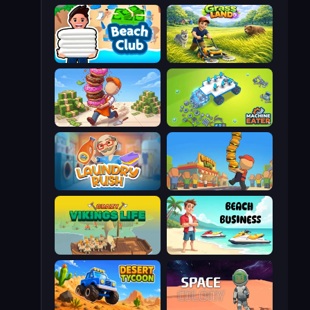
Beach Club
Grass Land
Donut Place
Machine Eater
Laundry Rush
Burger Life
Crazy Vikings Life
Beach Business