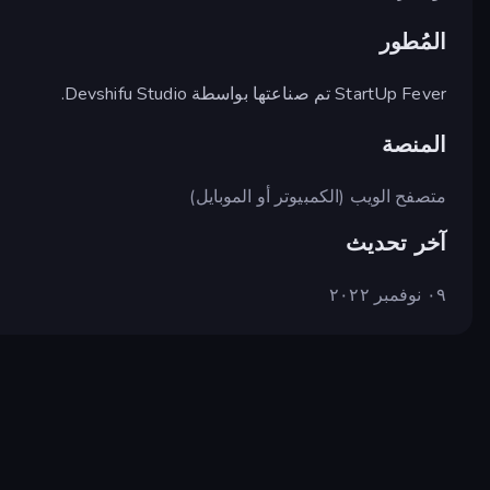
المُطور
StartUp Fever تم صناعتها بواسطة Devshifu Studio.
المنصة
متصفح الويب (الكمبيوتر أو الموبايل)
آخر تحديث
٠٩ نوفمبر ٢٠٢٢