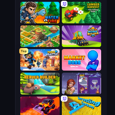
Water vs Fire
Lumber Harvest: Tree Cutting Game
Empire City
Home Builder 3D
Top
Tower Battle
Market Boss
Beaver Builder
Home Pin 2