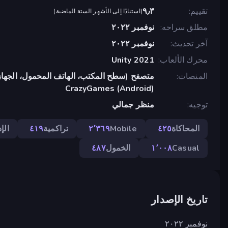
تقييم
٩٫٣
(
استنادًا إلى الأشهر الستة الماضية
)
مطلق سراحه
نوفمبر ٢٠٢٢
آخر تحديث
نوفمبر ٢٠٢٢
محرك الألعاب
Unity 2021
المنصات
متصفح (سطح المكتب، الهاتف المحمول، الجهاز
CrazyGames (Android)
توجيه
منظر جمالي
المحاكاة
٤٢٥
Mobile
٢٬٣٦٩
تراكمية
٤١٩
الإ
Casual
١٬٠٠٨
الخمول
٤٨٧
تاريخ الإصدار
نوفمبر ٢٠٢٢