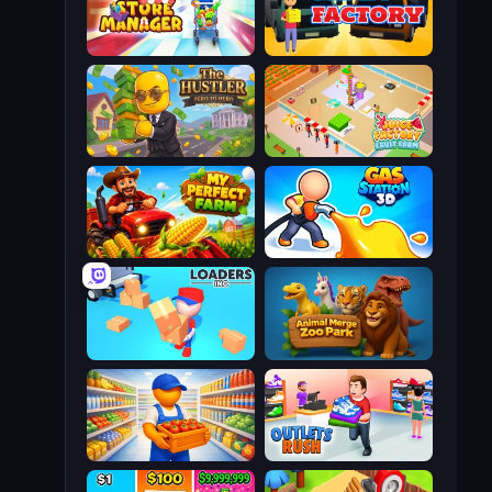
Store Manager
Mega Factory
The Hustler
Juice Factory - Fruit Farm
My Perfect Farm
Gas Station 3D
Loaders Inc
Animal Merge Zoo Park
Supermarket Manager
Outlets Rush