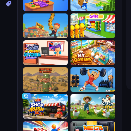
Fashion Factory
Supermarket Empire
Burger Life
Coffee Idle
My Phone Store
My bakery
Army Base Of America
Gym Boss
Shop Rush 3D
Catch the Hen