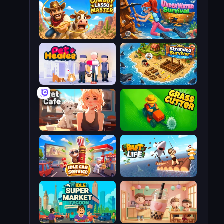
Cowboy Lasso Master
Underwater Survival
Pet Healer - Vet Hospital
Obby Stranded Survivor
Pet Cafe
Grass Cutter: Mowing Simulator
Idle Car Service: Tycoon
Raft Life
Idle Supermarket Tycoon
Boba Shop