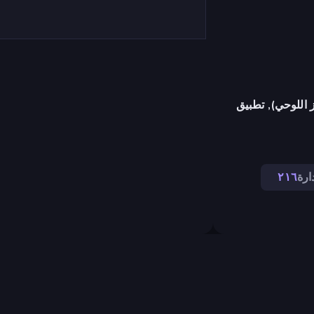
 اللوحي), تطبيق
دارة
٢١٦