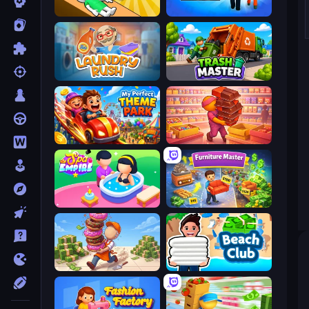
Doctor Hero
Prison Life
Laundry Rush
Trash Master
My Perfect Theme Park
Candy Packing Store
Spa Empire
Furniture Master: Idle Tycoon
Donut Place
Beach Club