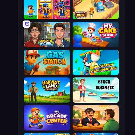
Music Band
Lumberjack 3D Simulator
Life Simulator: Road to Riches
My Cake Shop
Gas Station
Gas Station - Stick Simulator
Harvest Land Tycoon
Beach Business
My Arcade Center
Idle Hotel Empire Tycoon