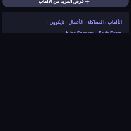
عرض المزيد من الألعاب
الألعاب
المحاكاة
الأعمال
تايكوون
»
»
»
»
Juice Factory - Fruit Farm
Juice Factory - Fruit Farm
مطور
Sablo Studio
تقييم
٨٫٦
(
استنادًا إلى الأشهر الستة الماضية
)
مطلق سراحه
يوليو ٢٠٢٥
آخر تحديث
أكتوبر ٢٠٢٥
محرك الألعاب
Unity 2022
المنصات
متصفح (سطح المكتب، الهاتف المحمول،
الجهاز اللوحي), تطبيق CrazyGames
(Android), App Store (iOS, Android)