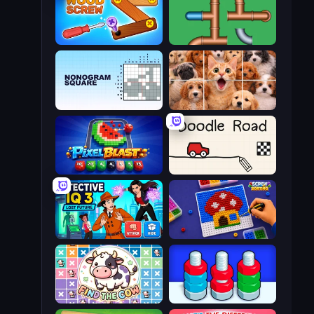
Wood Screw: Bolts Puzzle
Plumber Pipe Out
Nonogram Square
Jigpic Solitaire
Pixel Blast
Doodle Road
Detective IQ 3
Screw Sorting
Find The Cow
Nuts Puzzle: Sort By Color