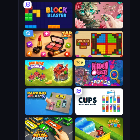
Block Blaster
Favorite Puzzles
Tap Gallery
Wood Blocks Jam
Top
Merge World
Hidden Objects
Parking Jam
Cups - Water Sort Puzzle