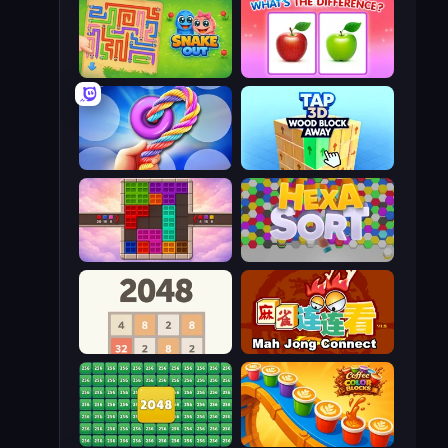
Snake Out: Maze Escape
What's The Difference?
Twisted Tangle
Tap 3D Wood Block Away
Color Cube Puzzle
Hexa Sort
2048
Mahjong Connect (Legacy)
2048 Merge Blocks
Coffee Color Blocks