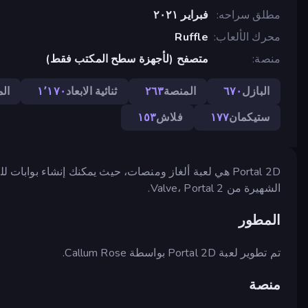
مطلق سراحه
فبراير ٢٠٢١
محرك الألعاب
Ruffle
منصة
متصفح (لأجهزة سطح المكتب فقط)
البازل
٦٧٠
المنصة
٢٦٣
ثنائية الابعاد
١٬١٧٠
ال
ستيكمان
١٧٧
فلاش
١٥٣
Portal 2D هي لعبة ألغاز ومنصات، حيث يمكنك إنشاء بوابا
الشهيرة من Valve، Portal 2.
المطور
تم تطوير لعبة Portal 2D بواسطة Callum Rose.
منصة