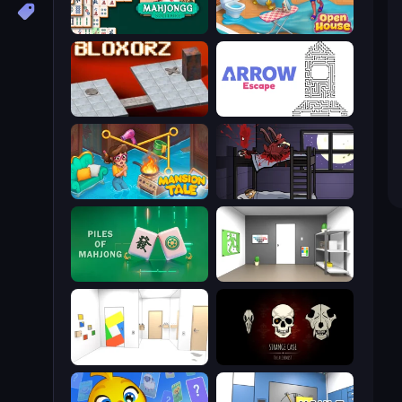
Mahjongg Solitaire
Open House
Bloxorz
Arrow Escape
Mansion Tale: Merge Secrets
The Visitor
Piles of Mahjong
Paint Room Escape
Mirror Room Escape
Room Escape: Strange Case