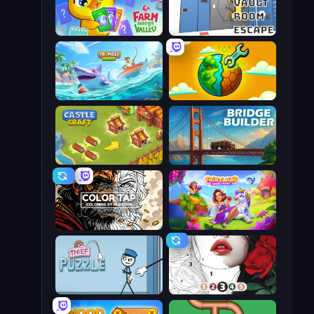
Farm Merge Valley
Vault Room Escape
Tropical Merge
Land Explorers: Merge & Build
Castle Craft
Bridge Builder
Color Tap: Coloring by Numbers
Fairyland Merge & Magic
Thief Puzzle
Numicolor