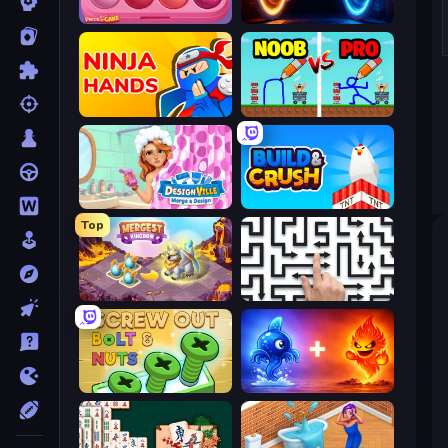
Piece of Cake: Merge and Bake
Portal Escape
Ninja Hands
DOP Noob: Draw to Save
Designville: Merge & Design
Build and Crush
Top
Mergest Kingdom
Arrow Escape: Puzzle
Screw Out: Bolts and Nuts
Elemental Monsters: Merge