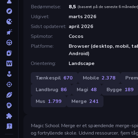
Bedømmelse
8,5
(
baseret på de seneste 6 måneder
Udgivet
marts 2026
Sidst opdateret
april 2026
Spilmotor
Cocos
Platforme
Browser (desktop, mobil, tab
Android)
Orientering
Landscape
Tænkespil
670
Mobile
2.378
Prem
Landbrug
86
Magi
48
Bygge
189
Mus
1.799
Merge
241
Magic School Merge er et spændende merge-spil,
og fortryllende skole. Udvind ressourcer, fjern t