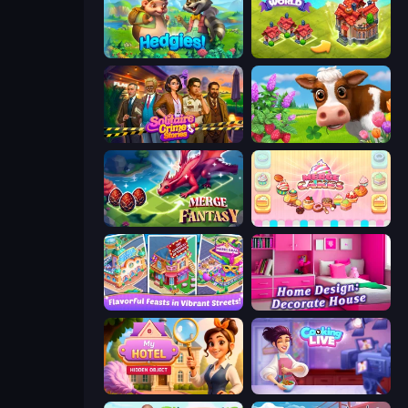
Hedgies
Merge World
Solitaire Crime Stories
Country Life Meadows
Merge Fantasy
Merge Cakes
Mom's Diary 2
Home Design: Decorate House
Hidden Object: My Hotel
Cooking Live