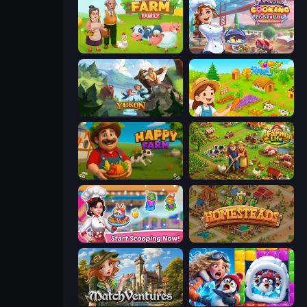
Farm Family
Cooking Festival
Yukon: Family Adventure
Royal Farm
Happy Farm
Farm Life
Ice Cream Fever: Cooking Game
Homesteads: Dream Farm
MatchVentures
Captain Blast