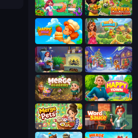
Magic Kitchen: Merge Game
Papaya Summer Farm
HappyVille Merge Farm
The Farmers
Halloween Merge
Snow Farm Happy New Year
Merge Academy
Happy Town
Merge Pets
Word Sauce