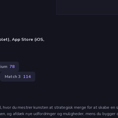
)
let), App Store (iOS,
ium
78
Match 3
114
 hvor du mestrer kunsten at strategisk merge for at skabe en
ågen, og afdæk nye udfordringer og muligheder, mens du bygger d