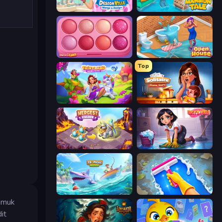
Designville: Merge & Design
Mansion Tale: Merge Secrets
Piece of Cake: Merge and Bake
Open House
Top
Fairyland Merge & Magic
Solitaire Home Story
Mergest Kingdom
Lucy’s Ville
Tropical Merge
Hotel Rush: Merge Story
 smuk
it