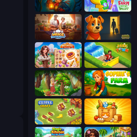
Lamplighter: Merge & Magic
Farm Merge Valley
Merge Restaurant
Ranch Adventures
My Castle: Merge & Story
Park Town
Northern Merge
Sophie's Farm
Castle Craft
Farm Merge Market