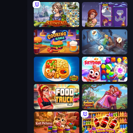
Runefall
Home Pin 2
Cooking Mania
Merge Haven
Culinary Atlas
Skydom
Food Truck Chef™: A Fun Cooking Game
Knights & Brides