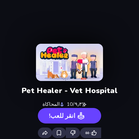
Pet Healer - Vet Hospital
٩٫٣/10
المحاكاة
انقر للعب!
٥٥٠