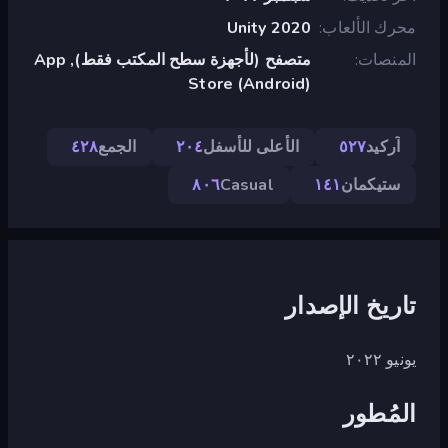
محرك الألعاب
Unity 2020
المنصات
متصفح (لأجهزة سطح المكتب فقط), App
Store (Android)
آركيد
٥٢٧
الأعلى للأسفل
٢٠٤
الجمع
٤٢٨
ستيكمان
١٤١
Casual
٨٠٦
تاريخ الإصدار
يونيو ٢٠٢٢
المُطور