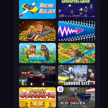
Racing Builder
Geometry Game
Idle Billionaire Tycoon
Wave Dash: Geometry Arrow
Hedgies
Empire City
Driving School Simulator
Sandbox City
Papa's Cheeseria
City Bus Driver