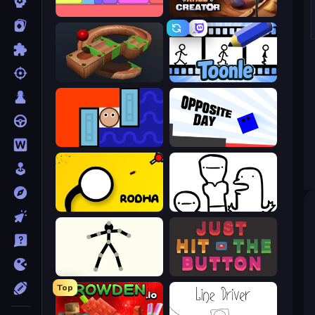
Level EATEN!
Marble Race Creator
Marble Run
Toonle
Lava and Aqua
Opposite Day
Rodha
I Don't Even Know
Stick Animator
Just Hit the Button
Top