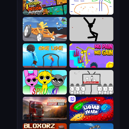
Escape From Prison Multiplayer
Skribbl.io
Draw Crash Race
Rag Doll
One Line
No Pain No Gain - Ragdoll Sandbox
Sprunki
We Become What We Behold
Truck Simulator: European Roads
Liquid Swarm