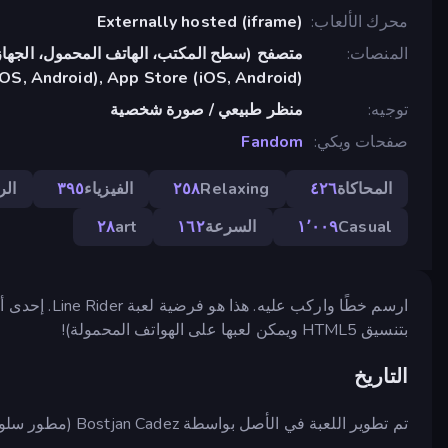
محرك الألعاب
Externally hosted (iframe)
المنصات
متصفح (سطح المكتب، الهاتف المحمول، الجهاز
OS, Android), App Store (iOS, Android)
توجيه
منظر طبيعي / صورة شخصية
صفحات ويكي
Fandom
المحاكاة
٤٢٦
Relaxing
٢٥٨
الفيزياء
٣٩٥
ال
Casual
١٬٠٠٩
السرعة
١٦٢
art
٢٨
ارسم خطًا وارك
بتنسيق HTML5 ويمكن لعبها على الهواتف المحمولة)!
التاريخ
تم تطوير اللعبة في الأصل بواسطة Bostjan Cadez (مطور سلوفيني) في عام 2006. ومنذ ذلك الحين حظيت بشعبية كبيرة.