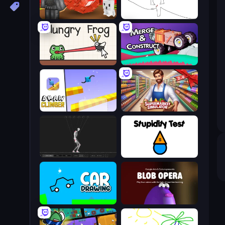
Grow A Garden | Growden.io
Line Driver
Hungry Frog
Merge & Construct
Draw Climber
Supermarket Simulator: Store Manager
Skeleton Simulator
Stupidity Test
Car Drawing Game
Blob Opera