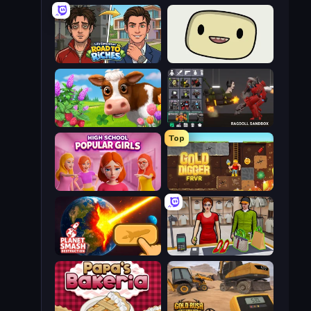
Life Simulator: Road to Riches
SuperWEIRD
Country Life Meadows
Last Play: Ragdoll Sandbox
Top
High School Popular Girls
Gold Digger FRVR
Planet Smash Destruction
Shop Master 3D