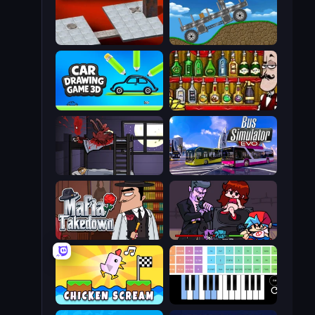
Bloxorz
Move It!
Car Drawing Game 3D
Bartender The Right Mix
The Visitor
Bus Simulator: EVO
Mafia Takedown
Friday Night Funkin'
Chicken Scream
Virtual Online Piano