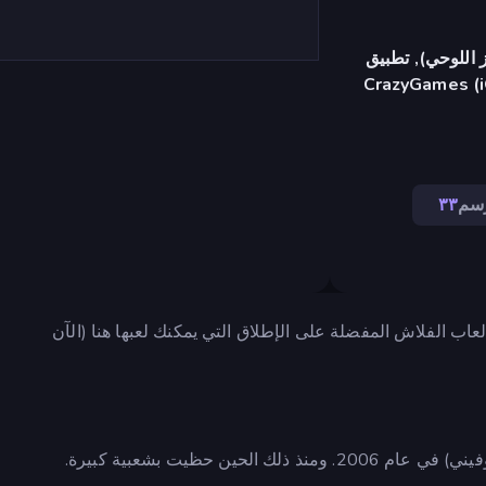
 اللوحي), تطبيق
CrazyGames (i
رسم
٣٣
ب عليه. هذا هو فرضية لعبة Line Rider. إحدى ألعاب الفلاش المفضلة على الإطلاق التي يمكنك لعبها هنا (الآن