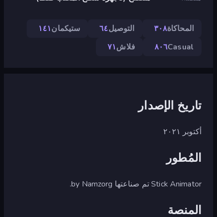
المحاكاة
٣٠٨
التوصيل
٦٤
ستيكمان
١٤١
Casual
٨٠٦
فلاش
٧١
تاريخ الإصدار
أكتوبر ٢٠٢١
المُطور
Stick Animator تم صناعتها by Namzorg.
المنصة