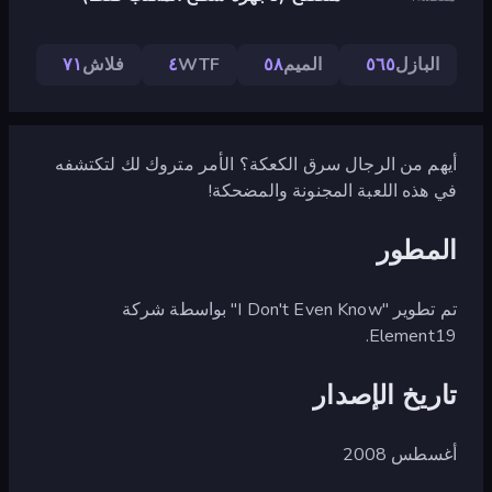
البازل
٥٦٥
الميم
٥٨
WTF
٤
فلاش
٧١
أيهم من الرجال سرق الكعكة؟ الأمر متروك لك لتكتشفه
في هذه اللعبة المجنونة والمضحكة!
المطور
تم تطوير "I Don't Even Know" بواسطة شركة
Element19.
تاريخ الإصدار
أغسطس 2008