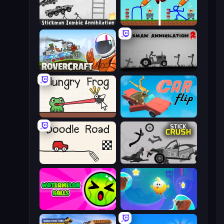
Stickman Zombie Annihilation
DOP Noob: Draw to Save
Rovercraft
Stickman Annihilation 2
Hungry Frog
Car Flip!
Doodle Road
Stick Crush
Watermelon Balls
Cut the Rope: Magic