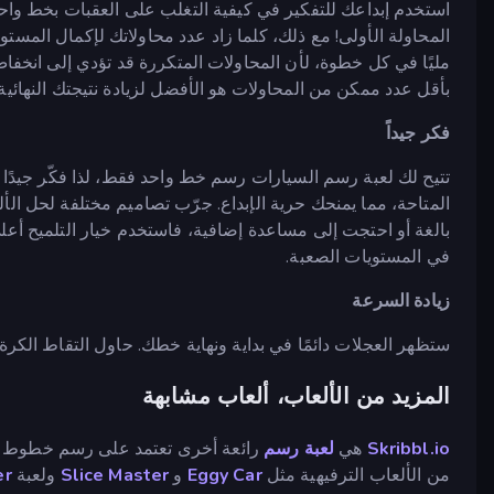
استخدم إبداعك للتفكير في كيفية التغلب على العقبات بخط واح
المحاولة الأولى! مع ذلك، كلما زاد عدد محاولاتك لإكمال المس
مليًا في كل خطوة، لأن المحاولات المتكررة قد تؤدي إلى انخفا
بأقل عدد ممكن من المحاولات هو الأفضل لزيادة نتيجتك النهائية
فكر جيداً
تتيح لك لعبة رسم السيارات رسم خط واحد فقط، لذا فكّر جيدًا
المتاحة، مما يمنحك حرية الإبداع. جرّب تصاميم مختلفة لحل الأل
بالغة أو احتجت إلى مساعدة إضافية، فاستخدم خيار التلميح أع
في المستويات الصعبة.
زيادة السرعة
ستظهر العجلات دائمًا في بداية ونهاية خطك. حاول التقاط الكر
المزيد من الألعاب، ألعاب مشابهة
Skribbl.io
هي
لعبة رسم
رائعة أخرى تعتمد على رسم خطوط ل
من الألعاب الترفيهية مثل
Eggy Car
و
Slice Master
ولعبة
er