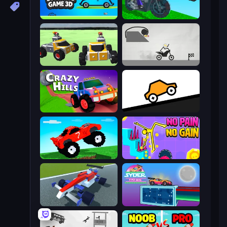
Car Drawing Game 3D
Crazy Motorcycle
Block Tech: Epic Sandbox
Draw Bridge Puzzle
Crazy Hills
Bouncy Motors
Funny Mad Racing
No Pain No Gain - Ragdoll Sandbox
Genius Car 2
Syder Hyper Drive