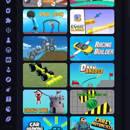
Draw Crash Race
Merge & Construct
One Line
Draw Climber
Move It!
Racing Builder
Genius Mechanic
Draw Bridge
Draw Line
Hydraulic Press 2D ASMR