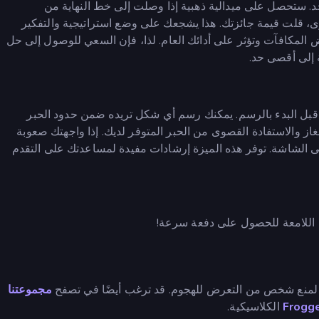
د. ستحصل على ميدالية ذهبية إذا وصلت إلى خط النهاية من
توى، قلت قيمة جائزتك. هذا يشجعك على وضع استراتيجية والتفكير
ض المكافآت وتؤثر على أدائك العام. لذا، فإن السعي للوصول إلى حل
 إلى أقصى حد.
 قبل البدء بالرسم. يمكنك رسم أي شكل تريده ضمن حدود الحبر
غاز والاستفادة القصوى من الحبر المتوفر لديك. إذا واجهتك صعوبة
لى الشاشة. توفر هذه الميزة إرشادات مفيدة لمساعدتك على التقدم
ة اللامعة للحصول على دفعة سرعة!
منع شخص من التعرض للهجوم. قد ترغب أيضًا في تصفح
مجموعتنا
Frogg
الكلاسيكية.