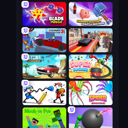
Blade Merge
Hammer Master－Craft & Destroy!
Stickman Destruction 3 Heroes
Slingshot Crash
Stunt Paradise
Super Sucker 3D
Doodle Smash
Spider Evolution: Runner Game