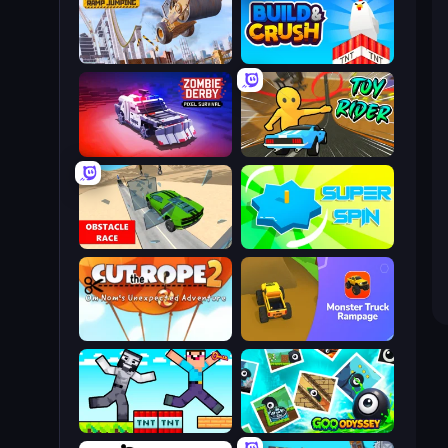
Construction Ramp Jumping
Build and Crush
Zombie Derby: Pixel Survival
Toy Rider
Obstacle Race: Destroying Simulator!
Super Spin
Cut The Rope 2
Monster Truck Rampage
Noob Gigachad: Parkour Tricks Challenge
Goo Odyssey