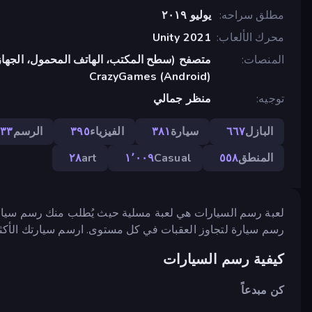
مطلق سراحه
يوليو ٢٠١٩
محرك الألعاب
Unity 2021
المنصات
متصفح (سطح المكتب، الهاتف المحمول، الجهاز
CrazyGames (Android)
توجيه
منظر جمالي
البازل
٦٦٧
سيارة
٣٨١
الفيزياء
٣٩٥
الرسم
٣٣
المنطق
٥٥٨
Casual
١٬٠٠٩
art
٢٨
لعبة رسم السيارات هي لعبة مسلية حيث يُطلب منك رسم سيارة 
رسم سيارة لتجاوز العقبات في كل مستوى. ارسم سيارتك الأكثر
كيفية رسم السيارات
كن مبدعاً