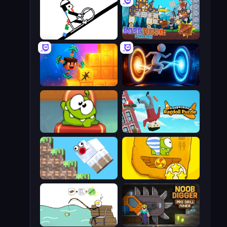
Line Rider
Bobr Turbo: Craft Cars
Merge & Dig!
Portal Escape
Cut the Rope: Experiments
Puppetman: Ragdoll Puzzle
Crazy Sheep
Cut the Rope Time Travel
Alchemy Puzzle
Noob Digger: Pro Drill Miner