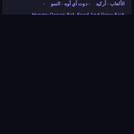
الألعاب
آركيد
دوت آي أوه
النمو
»
»
»
»
Hungry Ocean: Eat, Feed And Grow Fish
Hungry Ocean: Eat, Feed
and Grow Fish
تقييم
٨٫٢
(
استنادًا إلى الأشهر الستة الماضية
)
مطلق سراحه
يونيو ٢٠٢٤
محرك الألعاب
Unity 2022
المنصات
متصفح (سطح المكتب، الهاتف المحمول،
الجهاز اللوحي), تطبيق CrazyGames
(iOS, Android), App Store (iOS,
Android)
توجيه
منظر جمالي
صفحات ويكي
Fandom