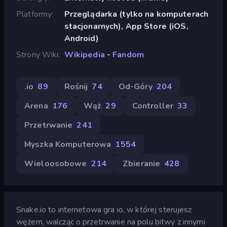
Platformy
Przeglądarka (tylko na komputerach
stacjonarnych), App Store (iOS,
Android)
Strony Wiki
Wikipedia
-
Fandom
.io
89
Rośnij
74
Od-Góry
204
Arena
176
Wąż
29
Controller
33
Przetrwanie
241
Myszka Komputerowa
1554
Wieloosobowe
214
Zbieranie
428
Snake.io to internetowa gra io, w której sterujesz
wężem, walcząc o przetrwanie na polu bitwy z innymi