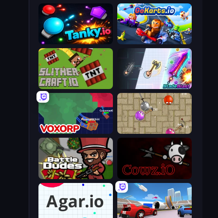
Tanky.io
GoKarts.io
SlitherCraft.io
BladeBlast.io
Voxorp
Balloons.io
BattleDudes.io
cowz.io