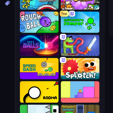
Crazy Dummy Swing Multiplayer
Egg Folks Multiplayer
Top
Rough Ball
Adventure Jumper
Deez Balls
Frogiddy
Speed Dash
Splotch!
Rodha
Level EATEN!