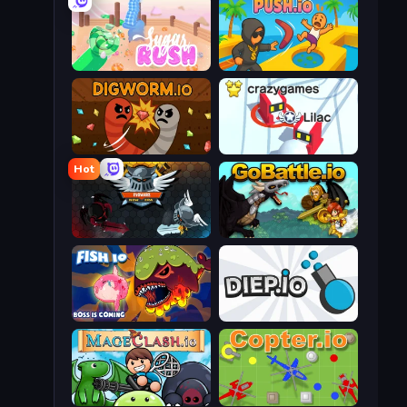
Sugar Rush
Push.io
Digworm.io
Snowball.io
Hot
EvoWars.io
GoBattle.io
Fish IO
Diep.io
Mageclash.io
Copter.io