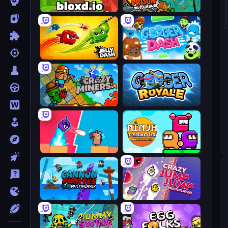
Bloxd.io
Escape From Prison Multiplayer
Jelly Dash
Goober Dash
Crazy Miners
Goober Royale
Boom Slingers ReBoom
Ninja Parkour Multiplayer
Cannon Pirates Multiplayer
Crazy Jump Jump Multiplayer