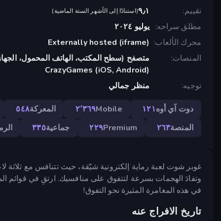
تقييم
٩٫١
(
استنادًا إلى الأشهر الستة الماضية
)
مطلق سراحه
يوليو ٢٠٢٤
محرك الألعاب
Externally hosted (iframe)
المنصات
متصفح (سطح المكتب، الهاتف المحمول، الجهاز
CrazyGames (iOS, Android)
توجيه
منظر جمالي
دوت آي أوه
١٢١
Mobile
٢٬٣٦٩
المعركة
٥٤٨
المنصة
٢٦٣
Premium
٢٢٩
جماعية
٣٣٥
الرم
غوبر شوت لعبة رماية إلكترونية شيّقة، حيث تتنافس مع ثلاثة ل
وتفادَ الهجمات بسرعة لتتفوق على منافسيك. ارتقِ في قوائم الم
في هذه المغامرة المثيرة نحو التفوق!
تاريخ الافراج عنه