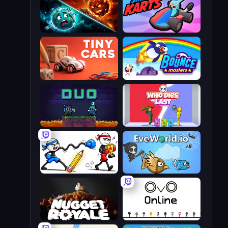
PlanetCrush 2
Smash Karts
Tiny Cars
Bouncemasters
Duo
Who Dies Last?
Doodle Smash
EvoWorld.io (FlyOrDie.io)
Nugget Royale
OvO.io