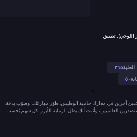
 اللوحي), تطبيق
الحلبة
٢٦٥
اية
٥٠
اعبين آخرين في معارك حامية الوطيس. طوّر مهاراتك، وصوّب بدقة،
تصدرين العالميين، وأثبت أنك بطل الرماية الأبرز. كل سهم يُحسب