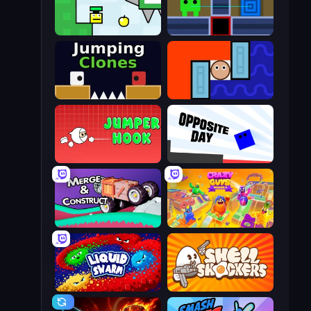
Appel
Teleport Jumper
Jumping Clones
Lava and Aqua
Jumper Hook
Opposite Day
Merge & Construct
Crazy Guys
Liquid Swarm
Shell Shockers