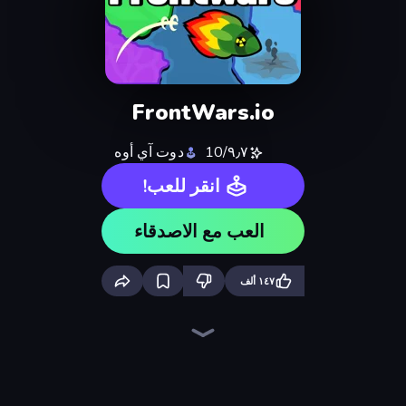
FrontWars.io
٩٫٧/10
دوت آي أوه
انقر للعب!
العب مع الاصدقاء
١٤٧ ألف