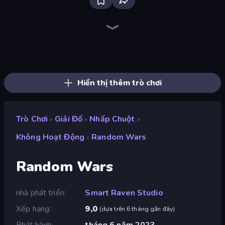
Skydom
Piles of Mahjong
Screw Out: Bolts and Nuts
Piece of Cake: Merge and Bake
Block Blaster
Arrow Escape
Skydom: Reforged
Wood Block Journey
Detective IQ 3
TenTrix
Thief Puzzle
Blocks and that’s it
Mahjongg Solitaire
BlockBuster Puzzle
Block Champ
Puzzle Block Master
Puzzle Wood Block
Wood Blocks
Hiển thị thêm trò chơi
Trò Chơi
Giải Đố
Nhấp Chuột
»
»
»
Không Hoạt Động
Random Wars
»
Random Wars
nhà phát triển
Smart Raven Studio
Xếp hạng
9,0
(
dựa trên 6 tháng gần đây
)
Phát hành
tháng 6 năm 2023