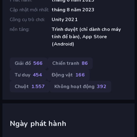
Cập nhật mới nhất
tháng 8 năm 2023
Công cụ trò chơi
Unity 2021
nền tảng
Trình duyệt (chỉ dành cho máy
tính để bàn), App Store
(Android)
Giải đố
566
Chiến tranh
86
Tư duy
454
Động vật
166
Chuột
1.557
Không hoạt động
392
Ngày phát hành