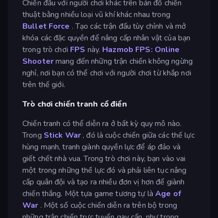
Chiến đấu với người chơi khác trên bản đồ chiến
thuật bằng nhiều loại vũ khí khác nhau trong
Bullet Force
. Tạo các trận đấu tùy chỉnh và mở
khóa các đặc quyền để nâng cấp nhân vật của bạn
trong trò chơi
FPS
này.
Hazmob FPS: Online
Shooter
mang đến những trận chiến không ngừng
nghỉ, nơi bạn có thể chơi với người chơi từ khắp nơi
trên thế giới.
Trò chơi chiến tranh cổ điển
Chiến tranh có thể diễn ra ở bất kỳ quy mô nào.
Trong
Stick War
, đó là cuộc chiến giữa các thế lực
hùng mạnh, tranh giành quyền lực để áp đảo và
giết chết nhà vua. Trong trò chơi này, bạn vào vai
một trong những thế lực đó và phải liên tục nâng
cấp quân đội và tạo ra nhiều đơn vị hơn để giành
chiến thắng. Một tựa game tương tự là
Age of
War
. Một số cuộc chiến diễn ra trên bộ trong
những trận chiến trực tuyến gay cấn, như trong