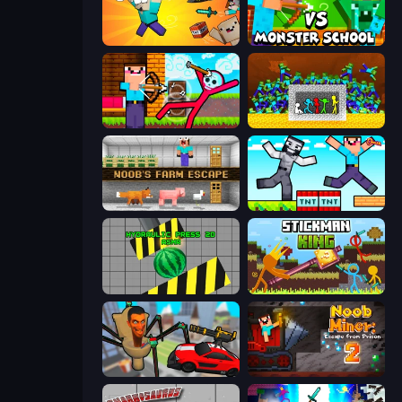
Kick the Noobik 3D
Herobrine vs Monster School
Noob Archer vs Stickman Zombie
Stick Fighter vs Zombies
Noob's Farm Escape
Noob Gigachad: Parkour Tricks Challenge
Hydraulic Press 2D ASMR
Stickman King
Cars vs Skibidi Toilet
Noob Miner 2: Escape From Prison