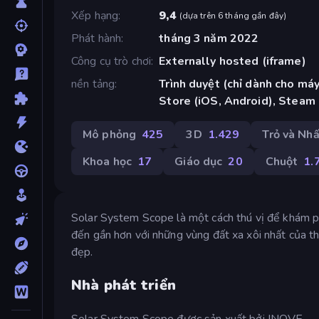
Xếp hạng
9,4
(
dựa trên 6 tháng gần đây
)
Phát hành
tháng 3 năm 2022
Công cụ trò chơi
Externally hosted (iframe)
nền tảng
Trình duyệt (chỉ dành cho máy
Store (iOS, Android), Steam
Mô phỏng
425
3D
1.429
Trỏ và Nh
Khoa học
17
Giáo dục
20
Chuột
1.
Solar System Scope là một cách thú vị để khám phá
đến gần hơn với những vùng đất xa xôi nhất của th
đẹp.
Nhà phát triển
Solar System Scope được sản xuất bởi INOVE.