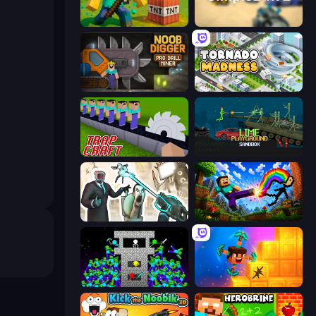
Voxel Playground: Ragdoll Noob
SimpleBox 2
Noob Digger: Pro Drill Miner
Tornado Madness
Trap Craft
Lime Playground Sandbox
Skibidi Toilets: Infection
Noob: Wall Crusher
Stick Epic Fighter
Merge & Dig!