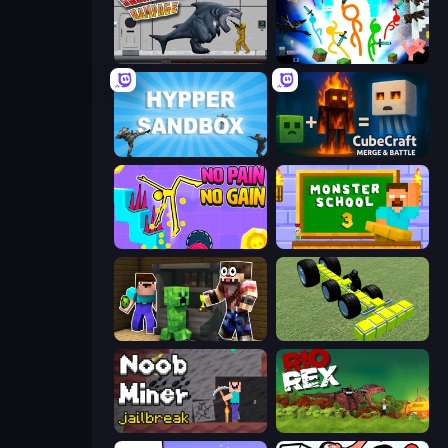
Sharkosaurus Rampage
Stickman Epic
Hypper Sandbox
CubeCraft: Merge & Battle
No Pain No Gain - Ragdoll Sandbox
Monster School 3
Noob Trolls Pro
Genius Mechanic
Noob Miner: Escape From Prison
Rio Rex