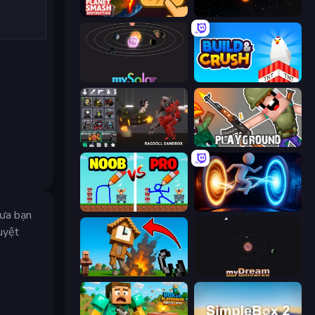
Planet Smash Destruction
Planetarium 2
mySolar: Build Your Planets
Build and Crush
Last Play: Ragdoll Sandbox
Playground
DOP Noob: Draw to Save
Portal Escape
đưa bạn
uyệt
Noob Fuse
myDream Universe