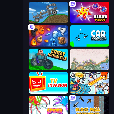
Move It!
Blade Merge
Elemental Merge
Car Drawing Game
Crazy Motorcycle
Sandspiel
TV Invasion
Toilets Worms Shooter