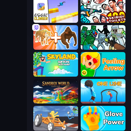
Draw Climber
You vs 100 Skibidi Toilets
Animal DNA Run
Mine Shooter: Save Your World
Skyland Survive With Noob!
Feeling Arrow
Sandbox World: Sand Art
One Line
Draw Crash Race
Glove Power