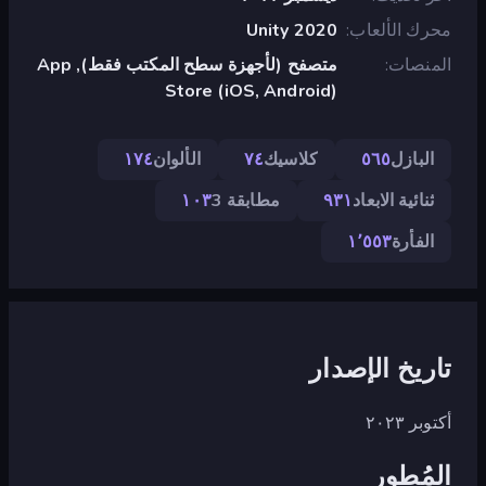
محرك الألعاب
Unity 2020
المنصات
متصفح (لأجهزة سطح المكتب فقط), App
Store (iOS, Android)
البازل
٥٦٥
كلاسيك
٧٤
الألوان
١٧٤
ثنائية الابعاد
٩٣١
مطابقة 3
١٠٣
الفأرة
١٬٥٥٣
تاريخ الإصدار
أكتوبر ٢٠٢٣
المُطور