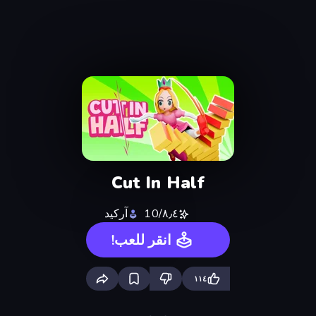
Cut In Half
٨٫٤/10
آركيد
انقر للعب!
١١٤