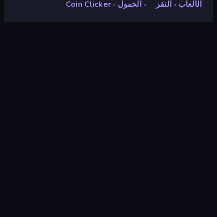
الألعاب
النقر
الخمول
Coin Clicker
»
»
»
Coin Clicker
مطور
Isotronic
تقييم
٩٫٢
(
استنادًا إلى الأشهر الستة الماضية
)
مطلق سراحه
أغسطس ٢٠٢٢
آخر تحديث
أغسطس ٢٠٢٢
محرك الألعاب
Unity 2022
المنصات
متصفح (سطح المكتب، الهاتف المحمول،
الجهاز اللوحي), تطبيق CrazyGames
(Android)
توجيه
منظر جمالي
النقر
٢٩٥
الفأرة
١٬٥٦٠
الخمول
٣٩٤