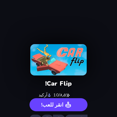
Car Flip!
٨٫٥/10
آركيد
انقر للعب!