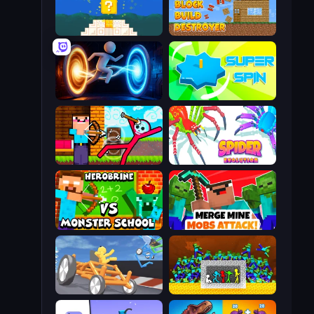
Noob vs Pro 4: Lucky Block
Block Build Destroyer
Portal Escape
Super Spin
Noob Archer vs Stickman Zombie
Spider Evolution: Runner Game
Herobrine vs Monster School
Merge Mine: Mobs Attack!
Draw Crash Race
Stick Fighter vs Zombies