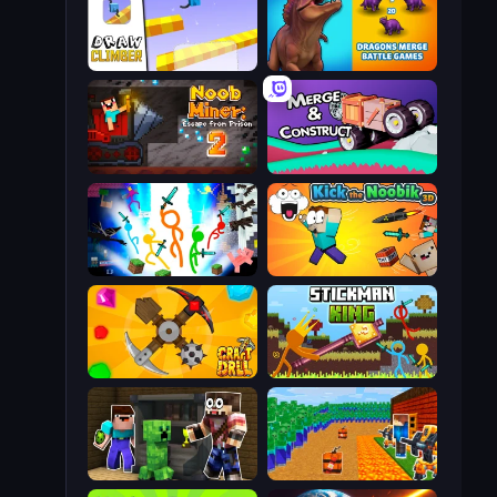
Draw Climber
Dragons Merge: Battle Games
Noob Miner 2: Escape From Prison
Merge & Construct
Stickman Epic
Kick the Noobik 3D
Craft Drill
Stickman King
Noob Trolls Pro
Noob Tower Defense