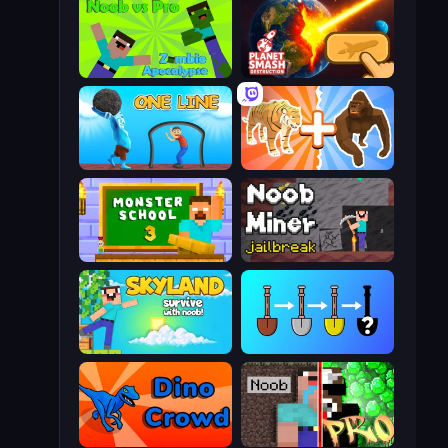
Noob vs Pro: Zombie Apocalypse
Planet Smash Destruction
One Line
Animal DNA Run
Monster School 3
Noob Miner: Escape From Prison
Skyland Survive With Noob!
Merge Tools - Merge and Dig
Dino Crowd
Noob vs Pro: Challenge