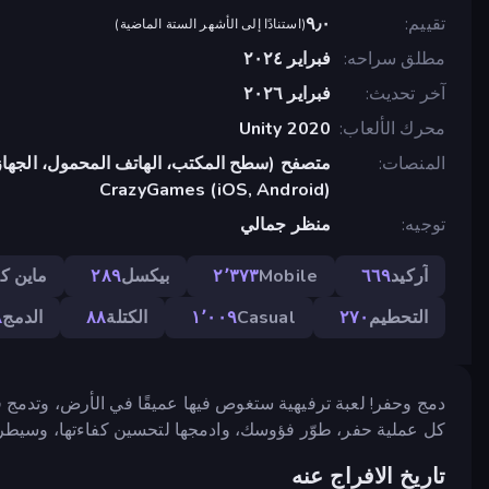
تقييم
٩٫٠
(
استنادًا إلى الأشهر الستة الماضية
)
مطلق سراحه
فبراير ٢٠٢٤
آخر تحديث
فبراير ٢٠٢٦
محرك الألعاب
Unity 2020
المنصات
متصفح (سطح المكتب، الهاتف المحمول، الجهاز
CrazyGames (iOS, Android)
توجيه
منظر جمالي
آركيد
٦٦٩
Mobile
٢٬٣٧٣
بيكسل
٢٨٩
ماين ك
التحطيم
٢٧٠
Casual
١٬٠٠٩
الكتلة
٨٨
الدمج
٨
دمج وحفر! لعبة ترفيهية ستغوص فيها عميقًا في الأرض، وتدمج 
كل عملية حفر، طوّر فؤوسك، وادمجها لتحسين كفاءتها، وسيطر 
تاريخ الافراج عنه