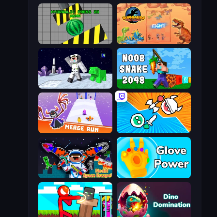
Hydraulic Press 2D ASMR
Dinosaurs Merge Master
SpaceCraft Noob: Return to Earth
Noob Snake 2048
Merge Run
Merge Knights!
Noob: Space Escape!
Glove Power