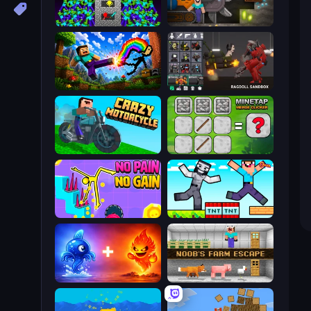
Stick Epic Fighter
Noob Digger: Pro Drill Miner
Noob: Wall Crusher
Last Play: Ragdoll Sandbox
Crazy Motorcycle
MineTap Merge Clicker
No Pain No Gain - Ragdoll Sandbox
Noob Gigachad: Parkour Tricks Challenge
Elemental Monsters: Merge
Noob's Farm Escape