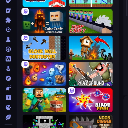
Build and Crush
DOP Noob: Draw to Save
CubeCraft: Merge & Battle
Trap Craft
Block Wall Destroyer
Noob Fuse
Elemental Merge
Playground
Voxel Playground: Ragdoll Noob
Blade Merge