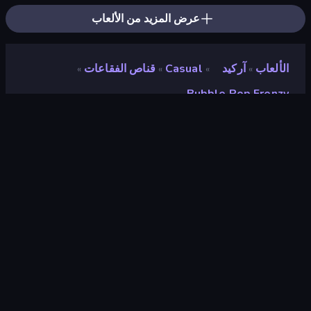
عرض المزيد من الألعاب
الألعاب
آركيد
Casual
قناص الفقاعات
»
»
»
»
Bubble Pop Frenzy
Bubble Pop Frenzy
مطور
VKGame
تقييم
٧٫٦
(
استنادًا إلى الأشهر الستة الماضية
)
مطلق سراحه
أبريل ٢٠٢٦
آخر تحديث
مايو ٢٠٢٦
محرك الألعاب
Cocos
المنصات
متصفح (سطح المكتب، الهاتف المحمول،
الجهاز اللوحي), تطبيق CrazyGames