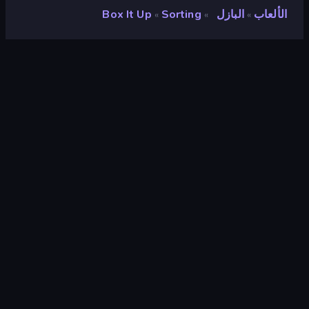
الألعاب
البازل
Sorting
Box It Up
»
»
»
Box It Up
مطور
Onki Games
تقييم
٨٫٦
(
استنادًا إلى الأشهر الستة الماضية
)
مطلق سراحه
ديسمبر ٢٠٢٤
آخر تحديث
سبتمبر ٢٠٢٥
محرك الألعاب
Unity 6
المنصات
متصفح (سطح المكتب، الهاتف المحمول،
الجهاز اللوحي), تطبيق CrazyGames
(iOS, Android)
توجيه
منظر طبيعي / صورة شخصية
البازل
٥٦٥
Sorting
٤٦
Mobile
٢٬٣٤٨