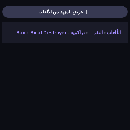
Stickman King
Noob's Farm Escape
Last Play: Ragdoll Sandbox
عرض المزيد من الألعاب
الألعاب
النقر
تراكمية
Block Build Destroyer
»
»
»
Block Build Destroyer
مطور
Neko
تقييم
٨٫٩
(
استنادًا إلى الأشهر الستة الماضية
)
مطلق سراحه
مايو ٢٠٢٥
آخر تحديث
مايو ٢٠٢٥
محرك الألعاب
Unity 6
المنصات
متصفح (سطح المكتب، الهاتف المحمول،
الجهاز اللوحي), تطبيق CrazyGames
(iOS, Android)