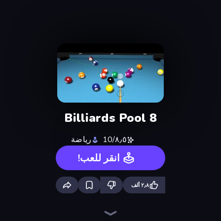
Billiards Pool 8
٨٫٥/10
رياضة
انقر للعب!
٢٫٨ ألف