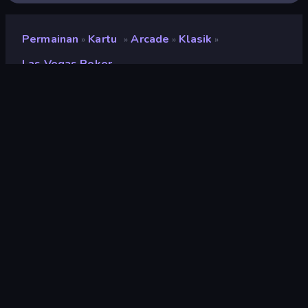
Permainan
Kartu
Arcade
Klasik
»
»
»
»
Las Vegas Poker
Las Vegas Poker
Pengembang
inlogic.sk
Penilaian
7,7
(
berdasarkan 6 bulan terakhir
)
Dirilis
Maret 2026
Terakhir Diperbarui
April 2026
Mesin game
HTML5
Platform
Browser (desktop, mobile,
tablet), Aplikasi CrazyGames
(iOS, Android)
Orientasi
Lanskap