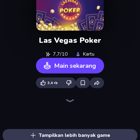
Las Vegas Poker
7,7/10
Kartu
Main sekarang
3,4 rb
Gin Rummy Mania
Spider Solitaire 2 Suits
Disk Strike: Carrom Challenge
Spades
8 Ball Pool
Hearts: Classic
8 Ball Billiards Classic
Domino Duel
Four Colors
Solitaire Home Story
Archery World Tour
8 Ball Pool Billiards Multiplayer
English Checkers Free
Table Tennis World Tour
Chess Free
Ludo King
Mancala Classic
Classic Bowling
Tampilkan lebih banyak game