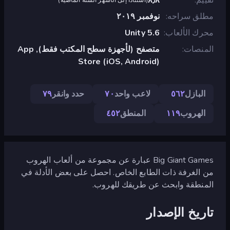
مطلق سراحه
نوفمبر ٢٠١٩
محرك الألعاب
Unity 5.6
المنصات
متصفح (لأجهزة سطح المكتب فقط), App
Store (iOS, Android)
البازل
٥٦٢
لاعب واحد
٧٠
حدد وانقر
٧٩
الهروب
١١٩
المنطق
٤٥٢
Big Giant Games عبارة عن مجموعة من ألعاب الهروب
من الغرفة ذات الطابع الخاص. احصل على بعض الأدلة في
المنطقة وابحث عن طريقك للهروب.
تاريخ الإصدار