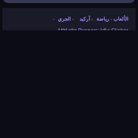
الألعاب
رياضة
آركيد
الجري
»
»
»
»
Athletic Runners: Idle Clicker
Athletic Runners: Idle
Clicker
مطور
Studio Bäsch GmbH
تقييم
٨٫٨
(
استنادًا إلى الأشهر الستة الماضية
)
مطلق سراحه
يوليو ٢٠٢٥
آخر تحديث
أغسطس ٢٠٢٥
محرك الألعاب
Unity 6
المنصات
متصفح (سطح المكتب، الهاتف المحمول،
الجهاز اللوحي), تطبيق CrazyGames