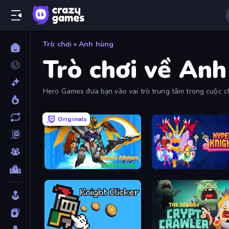
Trò chơi
»
Anh hùng
Trò chơi về An
Hero Games đưa bạn vào vai trò trung tâm trong cuộc c
thức.
Originals
Mecha Allstars Battle Royale
Hyper Knight