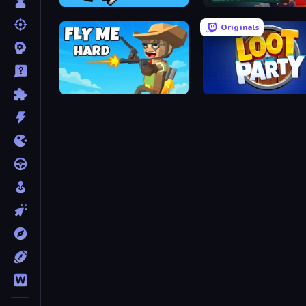
Knight Clicker
Crypt Crawler
Originals
Fly Me Hard
Loot Party