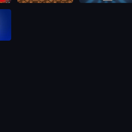
Clicker Knights vs Dragons
Time Walker: Survive