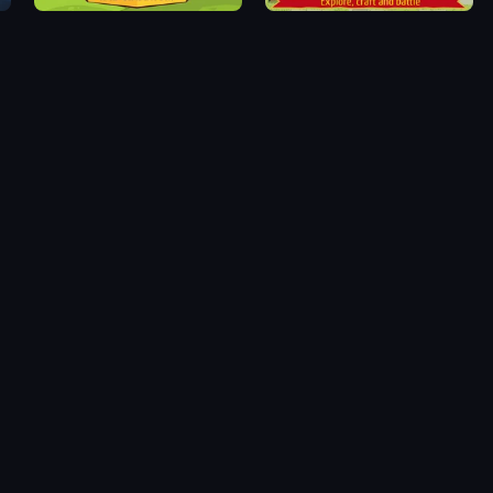
EvoHero: Idle Gladiators
Heroes of Tiny Kingdom