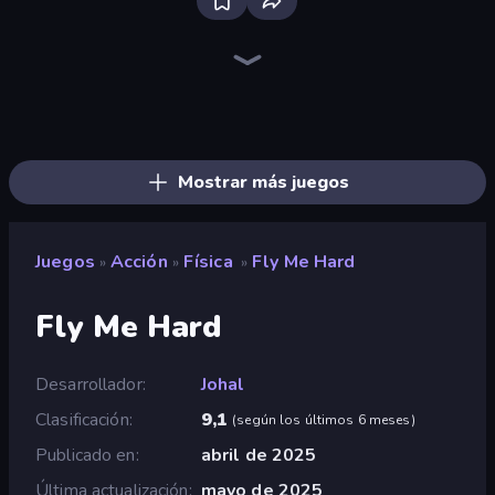
Bloxd.io
Ragdoll Archers
EvoWars.io
Veck.io
Piece of Cake: Merge and Bake
Racing Limits
Traffic Rider
Solitario Chino
Screw Out: Bolts and Nuts
Words of Wonders
Piles of Mahjong
Designville: Merge & Design
Miniblox
Space Waves
Stickman Clash
SkillWarz
Fortzone Battle Royale
Arrow Escape
Mostrar más juegos
Juegos
Acción
Física
Fly Me Hard
»
»
»
Fly Me Hard
Desarrollador
Johal
Clasificación
9,1
(
según los últimos 6 meses
)
Publicado en
abril de 2025
Última actualización
mayo de 2025