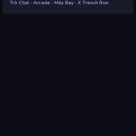
Trò Chơi
Arcade
Máy Bay
X Trench Run
»
»
»
X Trench Run
Xếp hạng
9,0
(
dựa trên 6 tháng gần đây
)
Phát hành
tháng 8 năm 2019
Công cụ trò chơi
HTML5
nền tảng
Trình duyệt (máy tính để bàn, điện
thoại di động, máy tính bảng),
Ứng dụng CrazyGames (iOS,
Android)
Định hướng
Phong cảnh
Arcade
526
Tránh
225
Phá hủy
182
Không gian
42
Casual
806