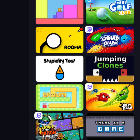
Level EATEN!
Mini Golf Club
Rodha
Liquid Swarm
Stupidity Test
Jumping Clones
Growmi
Jelly Dash
Escape From Prison Multiplayer
There Is No Game