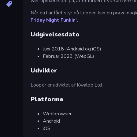
vær opmærksom på, at et forkert tryk kan føre til
Når du har fået styr på Looper, kan du prøve nog
Friday Night Funkin'.
Udgivelsesdato
Juni 2018 (Android og iOS)
Februar 2023 (WebGL)
Udvikler
Looper er udviklet af Kwalee Ltd.
Platforme
Webbrowser
Android
iOS