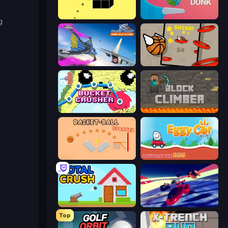
Bounce Blocku Golf
Flipper Dunk 3D
g
Base Jump Wing Suit Flying
Flappy Dunk
Bucket Crusher
Block Climber
Basket-Ball
Eggy Car
Total Crush
Hyperspace Racers 3
Top