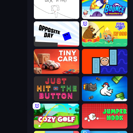
Line Driver
Bouncemasters
Opposite Day
Fish Orbit
Tiny Cars
Lava and Aqua
Just Hit the Button
Honk
Cozy Golf
Jumper Hook