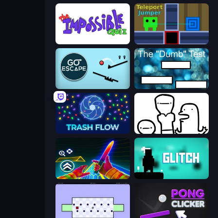
The Impossible Quiz
Teleport Jumper
Go Escape
The Dumb Test
Trash Flow
I Don't Even Know
Surf GO Parkour
Glitch