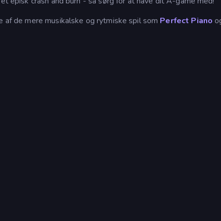
 et episk crash and burn - så sørg for at have dit A-game med!
le af de mere musikalske og rytmiske spil som
Perfect Piano
o