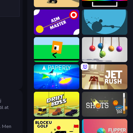
PolyTrack
Beam
Aim Master
circloO
Oh, flip!
Pendulum Master
Paperly: Paper Plane Adventure
Jet Rush
j
il at
Drift Boss
Tap-Tap Shots
e. Men