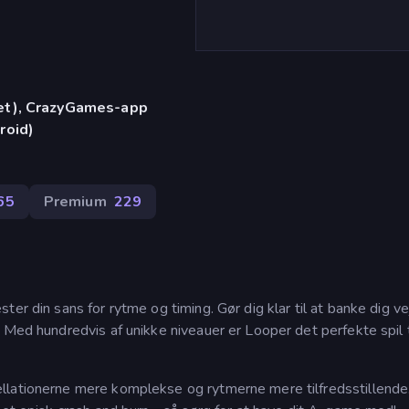
let), CrazyGames-app
roid)
65
Premium
229
ester din sans for rytme og timing. Gør dig klar til at banke dig ve
 Med hundredvis af unikke niveauer er Looper det perfekte spil t
llationerne mere komplekse og rytmerne mere tilfredsstillend