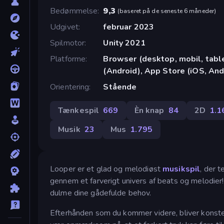
Bedømmelse
9,3
(
baseret på de seneste 6 måneder
)
Udgivet
februar 2023
Spilmotor
Unity 2021
Platforme
Browser (desktop, mobil, tab
(Android), App Store (iOS, And
Orientering
Stående
Tænkespil
669
Èn knap
84
2D
1.1
Musik
23
Mus
1.795
Looper er et glad og melodiøst
musikspil
, der t
gennem et farverigt univers af beats og melodier!
dulme dine gådefulde behov.
Efterhånden som du kommer videre, bliver konste