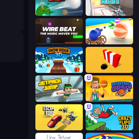
Golf Orbit
X Trench Run
Wire Beat
Ball Blaster
Snow Rider 3D
Color Hole
Jetpack Jump
Basketball Orbit
Escape Road
Crazy Flips 3D