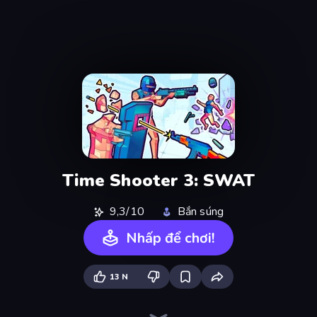
Time Shooter 3: SWAT
9,3/10
Bắn súng
Nhấp để chơi!
13 N