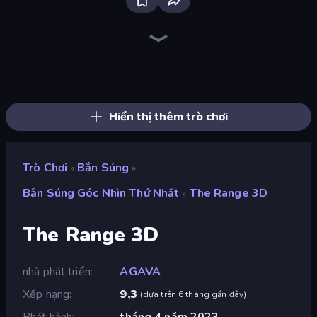
SkillWarz
Fragen
Ships Battlefield 3D
Sniper Mission
Wild Hunter 3D
Grandfather Road Chase: Shooter
Rift of Hell: Demons War
CS: Chaos Squad
Kirka.io
Mine Shooter 2: Noob vs Mobs
SWAT Cats
Zombie Outbreak Arena
Dogfight
Command Strike FPS
The Battleground
Western Sniper
Death City Zombie Invasion
Redcoats.io
Hiển thị thêm trò chơi
Trò Chơi
Bắn Súng
»
»
Bắn Súng Góc Nhìn Thứ Nhất
The Range 3D
»
The Range 3D
nhà phát triển
AGAVA
Xếp hạng
9,3
(
dựa trên 6 tháng gần đây
)
Phát hành
tháng 4 năm 2023